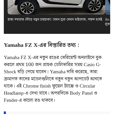
রাস্তা দখলের দৌড়ে নতুন চারচাকা! যেমন লুক তেমন মাইলেজ, পছন্দ হবেই
Jio El
লুক স
Yamaha FZ X-এর বিস্তারিত তথ্য :
Yamaha FZ X-এর নতুন রঙের ভেরিয়েন্ট অনলাইনে বুক
করলে প্রথম 100 জন গ্রাহক ডেলিভারির সময় Casio G-
Shock ঘড়ি পেয়ে যাবেন। Yamaha দাবি করেছে, তারা
ক্রমাগত তাদের মডেলগুলিতে নতুন নতুন আপডেট আনতে
থাকে। এই Chrome finish ফুয়েল ট্যাঙ্কে ও Circular
Headlamp-এ দেখা যাবে। অপরদিকে Body Panel ও
Fender-এ কালো রঙ থাকবে।