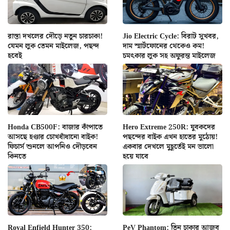
রাস্তা দখলের দৌড়ে নতুন চারচাকা!
Jio Electric Cycle: বিরাট সুখবর,
যেমন লুক তেমন মাইলেজ, পছন্দ
দাম স্মার্টফোনের থেকেও কম!
হবেই
চমৎকার লুক সহ অফুরন্ত মাইলেজ
Honda CB500F: বাজার কাঁপাতে
Hero Extreme 250R: যুবকদের
আসছে হণ্ডার চোখধাঁধানো বাইক!
পছন্দের বাইক এখন হাতের মুঠোয়!
ফিচার্স শুনলে আপনিও দৌড়বেন
একবার দেখলে মুহূর্তেই মন ভালো
কিনতে
হয়ে যাবে
Royal Enfield Hunter 350:
PeV Phantom: তিন চাকার আজব