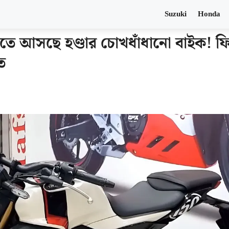
Suzuki
Honda
 আসছে হণ্ডার চোখধাঁধানো বাইক! ফিচ
ে