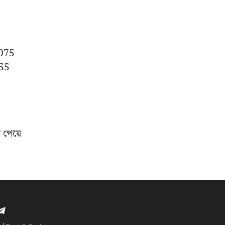
2075
155
 পেয়ে