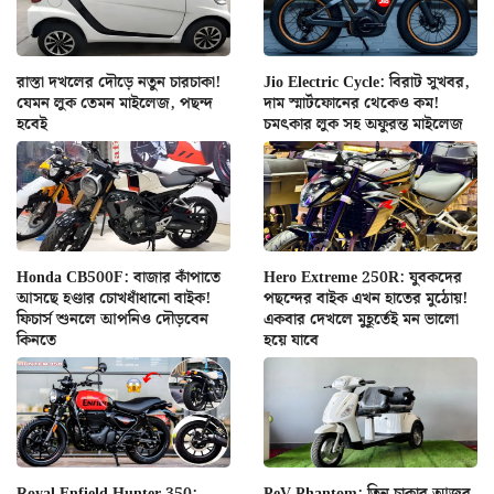
রাস্তা দখলের দৌড়ে নতুন চারচাকা!
Jio Electric Cycle: বিরাট সুখবর,
যেমন লুক তেমন মাইলেজ, পছন্দ
দাম স্মার্টফোনের থেকেও কম!
হবেই
চমৎকার লুক সহ অফুরন্ত মাইলেজ
Honda CB500F: বাজার কাঁপাতে
Hero Extreme 250R: যুবকদের
আসছে হণ্ডার চোখধাঁধানো বাইক!
পছন্দের বাইক এখন হাতের মুঠোয়!
ফিচার্স শুনলে আপনিও দৌড়বেন
একবার দেখলে মুহূর্তেই মন ভালো
কিনতে
হয়ে যাবে
Royal Enfield Hunter 350:
PeV Phantom: তিন চাকার আজব