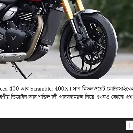
peed 400 আর Scrambler 400X। সাব-মিডলওয়েট মোটরসাইকে
ণীয় ডিজাইন আর শক্তিশালী পারফরম্যান্স নিয়ে এখনও কোনো প্রশ্ন