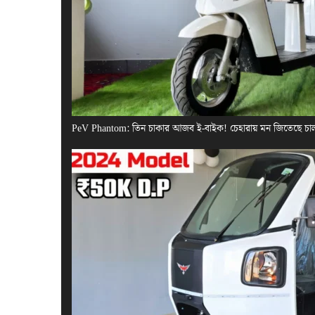
PeV Phantom: তিন চাকার আজব ই-বাইক! চেহারায় মন জিতেছে চা