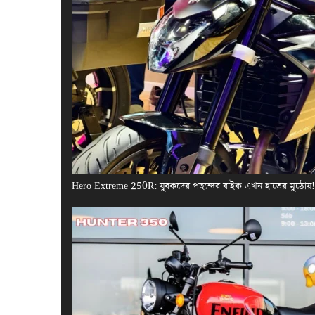
Hero Extreme 250R: যুবকদের পছন্দের বাইক এখন হাতের মুঠোয়! এ