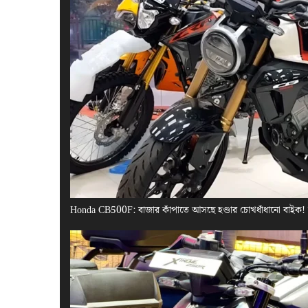
Honda CB500F: বাজার কাঁপাতে আসছে হণ্ডার চোখধাঁধানো বাইক!