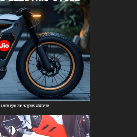
চমৎকার লুক সহ অফুরন্ত মাইলেজ