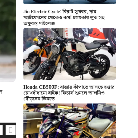
Jio Electric Cycle: বিরাট সুখবর, দাম
স্মার্টফোনের থেকেও কম! চমৎকার লুক সহ
অফুরন্ত মাইলেজ
Honda CB500F: বাজার কাঁপাতে আসছে হণ্ডার
ল
চোখধাঁধানো বাইক! ফিচার্স শুনলে আপনিও
দৌড়বেন কিনতে