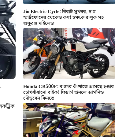
Jio Electric Cycle: বিরাট সুখবর, দাম
স্মার্টফোনের থেকেও কম! চমৎকার লুক সহ
অফুরন্ত মাইলেজ
Honda CB500F: বাজার কাঁপাতে আসছে হণ্ডার
ক
চোখধাঁধানো বাইক! ফিচার্স শুনলে আপনিও
দৌড়বেন কিনতে
েকট্রিক