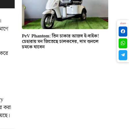
।
share
িমাণে
PeV Phantom: তিন চাকার আজব ই-বাইক!
চেহারায় মন জিতেছে চালকদের, দাম শুনলে
চমকে যাবেন
 করে
ry
ার করা
়েছে।