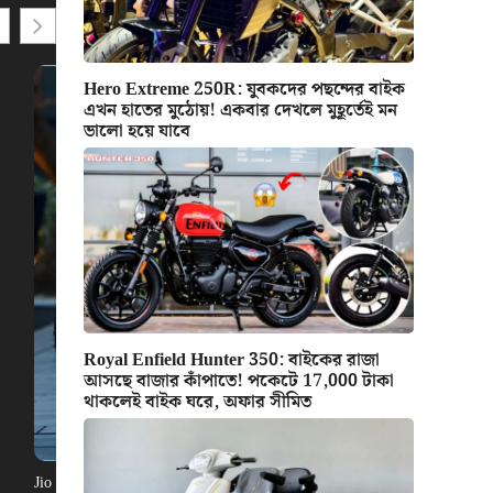
Hero Extreme 250R: যুবকদের পছন্দের বাইক
এখন হাতের মুঠোয়! একবার দেখলে মুহূর্তেই মন
ভালো হয়ে যাবে
Royal Enfield Hunter 350: বাইকের রাজা
আসছে বাজার কাঁপাতে! পকেটে 17,000 টাকা
থাকলেই বাইক ঘরে, অফার সীমিত
Jio Electric Cycle: বিরাট সুখবর, দাম স্মার্টফোনের থেকেও কম! চমৎকার লুক স