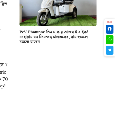
ারিত।
share
ট
PeV Phantom: তিন চাকার আজব ই-বাইক!
চেহারায় মন জিতেছে চালকদের, দাম শুনলে
চমকে যাবেন
হতে 7
tric
াক 70
র্ণ