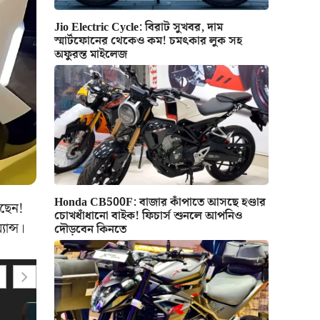
Jio Electric Cycle: বিরাট সুখবর, দাম
স্মার্টফোনের থেকেও কম! চমৎকার লুক সহ
অফুরন্ত মাইলেজ
Honda CB500F: বাজার কাঁপাতে আসছে হণ্ডার
রছেন!
চোখধাঁধানো বাইক! ফিচার্স শুনলে আপনিও
ান্স।
দৌড়বেন কিনতে