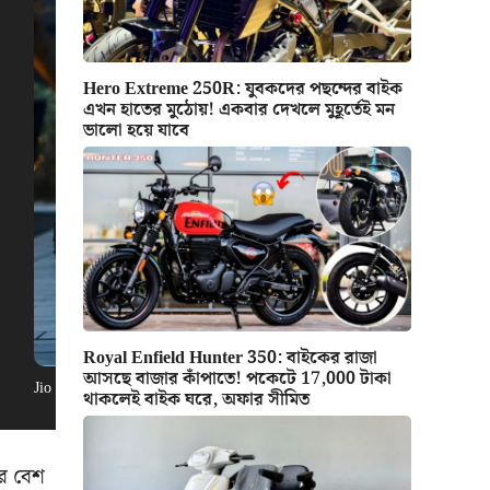
Hero Extreme 250R: যুবকদের পছন্দের বাইক
এখন হাতের মুঠোয়! একবার দেখলে মুহূর্তেই মন
ভালো হয়ে যাবে
Royal Enfield Hunter 350: বাইকের রাজা
আসছে বাজার কাঁপাতে! পকেটে 17,000 টাকা
Jio Electric Cycle: বিরাট সুখবর, দাম স্মার্টফোনের থেকেও কম! চমৎকার লুক স
থাকলেই বাইক ঘরে, অফার সীমিত
ার বেশ