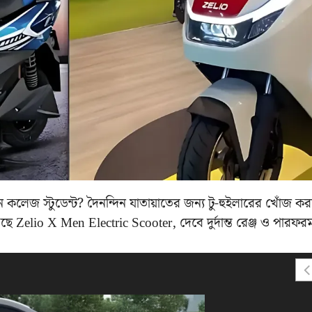
েজ স্টুডেন্ট? দৈনন্দিন যাতায়াতের জন্য টু-হুইলারের খোঁজ ক
ে Zelio X Men Electric Scooter, দেবে দুর্দান্ত রেঞ্জ ও পারফরম্য