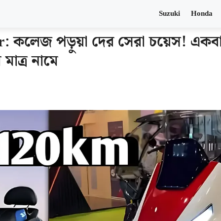
Suzuki
Honda
r: কলেজ পড়ুয়া দের সেরা চয়েস! একব
মাত্র নামে