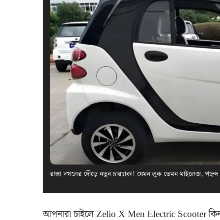
রাস্তা দখলের দৌড়ে নতুন চারচাকা! যেমন লুক তেমন মাইলেজ, পছন্দ
আপনারা চাইলে Zelio X Men Electric Scooter কি