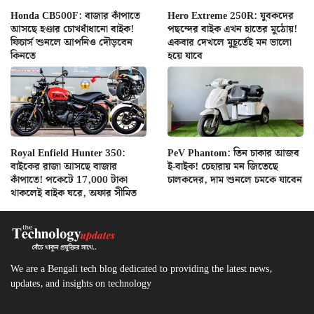
Honda CB500F: বাজার কাঁপাতে
Hero Extreme 250R: যুবকদের
আসছে হণ্ডার চোখধাঁধানো বাইক!
পছন্দের বাইক এখন হাতের মুঠোয়!
ফিচার্স শুনলে আপনিও দৌড়বেন
একবার দেখলে মুহূর্তেই মন ভালো
কিনতে
হয়ে যাবে
Royal Enfield Hunter 350:
PeV Phantom: তিন চাকার আজব
বাইকের রাজা আসছে বাজার
ই-বাইক! চেহারায় মন জিতেছে
কাঁপাতে! পকেটে 17,000 টাকা
চালকদের, দাম শুনলে চমকে যাবেন
থাকলেই বাইক ঘরে, অফার সীমিত
We are a Bengali tech blog dedicated to providing the latest news,
updates, and insights on technology