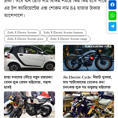
টাকা। তবে অন রোড দাম বিভিন্ন শহরে ভিন্ন ভিন্ন হতে পারে।
এর টপ ভ্যারিয়েন্টের এক্স শোরুম দাম 84 হাজার টাকার
আশেপাশে।
Zeilo X Electric Scooter
Zeilo X Electric Scooter features
Zeilo X Electric Scooter price
Zeilo X Electric Scooter range
রাস্তা দখলের দৌড়ে নতুন চারচাকা!
Jio Electric Cycle: বিরাট সুখবর,
যেমন লুক তেমন মাইলেজ, পছন্দ
দাম স্মার্টফোনের থেকেও কম!
হবেই
চমৎকার লুক সহ অফুরন্ত মাইলেজ