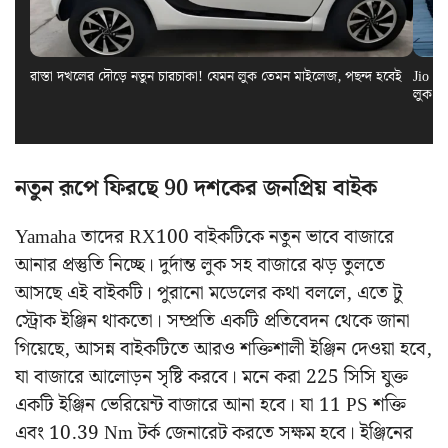
রাস্তা দখলের দৌড়ে নতুন চারচাকা! যেমন লুক তেমন মাইলেজ, পছন্দ হবেই
Jio El
লুক স
নতুন রূপে ফিরছে 90 দশকের জনপ্রিয় বাইক
Yamaha তাদের RX100 বাইকটিকে নতুন ভাবে বাজারে
আনার প্রস্তুতি নিচ্ছে। দুর্দান্ত লুক সহ বাজারে ঝড় তুলতে
আসছে এই বাইকটি। পুরানো মডেলের কথা বললে, এতে টু
স্ট্রোক ইঞ্জিন থাকতো। সম্প্রতি একটি প্রতিবেদন থেকে জানা
গিয়েছে, আসন্ন বাইকটিতে আরও শক্তিশালী ইঞ্জিন দেওয়া হবে,
যা বাজারে আলোড়ন সৃষ্টি করবে। মনে করা 225 সিসি যুক্ত
একটি ইঞ্জিন ভেরিয়েন্ট বাজারে আনা হবে। যা 11 PS শক্তি
এবং 10.39 Nm টর্ক জেনারেট করতে সক্ষম হবে। ইঞ্জিনের