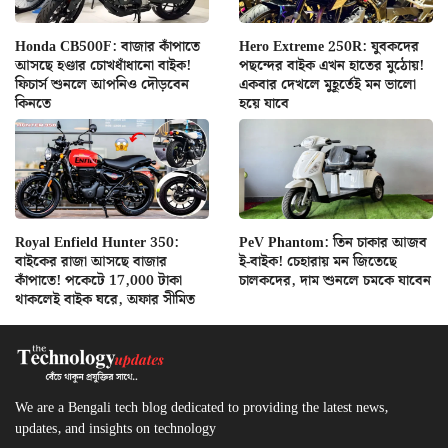
Honda CB500F: বাজার কাঁপাতে
Hero Extreme 250R: যুবকদের
আসছে হণ্ডার চোখধাঁধানো বাইক!
পছন্দের বাইক এখন হাতের মুঠোয়!
ফিচার্স শুনলে আপনিও দৌড়বেন
একবার দেখলে মুহূর্তেই মন ভালো
কিনতে
হয়ে যাবে
Royal Enfield Hunter 350:
PeV Phantom: তিন চাকার আজব
বাইকের রাজা আসছে বাজার
ই-বাইক! চেহারায় মন জিতেছে
কাঁপাতে! পকেটে 17,000 টাকা
চালকদের, দাম শুনলে চমকে যাবেন
থাকলেই বাইক ঘরে, অফার সীমিত
We are a Bengali tech blog dedicated to providing the latest news,
updates, and insights on technology