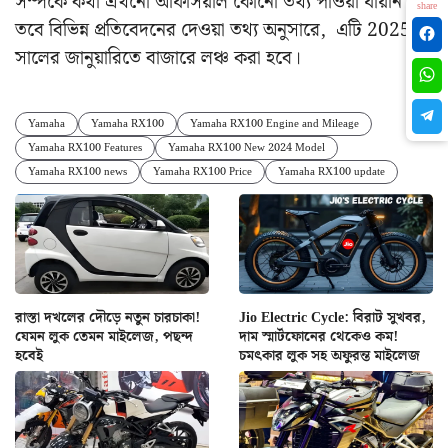
সম্পর্কে কথা এখনো অফিসিয়াল কোনো তথ্য পাওয়া যায়নি।
share
তবে বিভিন্ন প্রতিবেদনের দেওয়া তথ্য অনুসারে, এটি 2025
সালের জানুয়ারিতে বাজারে লঞ্চ করা হবে।
Yamaha
Yamaha RX100
Yamaha RX100 Engine and Mileage
Yamaha RX100 Features
Yamaha RX100 New 2024 Model
Yamaha RX100 news
Yamaha RX100 Price
Yamaha RX100 update
রাস্তা দখলের দৌড়ে নতুন চারচাকা!
Jio Electric Cycle: বিরাট সুখবর,
যেমন লুক তেমন মাইলেজ, পছন্দ
দাম স্মার্টফোনের থেকেও কম!
হবেই
চমৎকার লুক সহ অফুরন্ত মাইলেজ