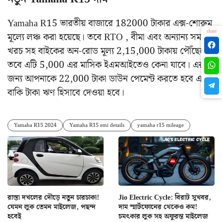
Yamaha R15 ভারতীয় বাজারে 182000 টাকার এক্স-শোরুম
share
মূল্যে লঞ্চ করা হয়েছে। তবে RTO , বীমা এবং অন্যান্য সমস্ত
খরচ সহ বাইকের অন-রোড মূল্য 2,15,000 টাকায় পৌঁছেছে।
তবে এটি 5,000 এর মাসিক ইএমআইতেও কেনা যাবে। এর
জন্য আপনাকে 22,000 টাকা ডাউন পেমেন্ট করতে হবে এবং
বাকি টাকা ঋণ হিসাবে দেওয়া হবে।
Yamaha R15 2024
Yamaha R15 emi details
yamaha r15 mileage
রাস্তা দখলের দৌড়ে নতুন চারচাকা!
Jio Electric Cycle: বিরাট সুখবর,
যেমন লুক তেমন মাইলেজ, পছন্দ
দাম স্মার্টফোনের থেকেও কম!
হবেই
চমৎকার লুক সহ অফুরন্ত মাইলেজ