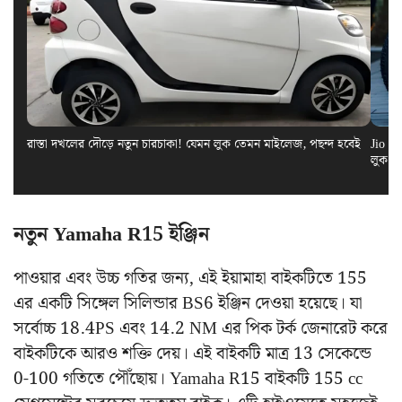
রাস্তা দখলের দৌড়ে নতুন চারচাকা! যেমন লুক তেমন মাইলেজ, পছন্দ হবেই
Jio El
লুক স
নতুন Yamaha R15 ইঞ্জিন
পাওয়ার এবং উচ্চ গতির জন্য, এই ইয়ামাহা বাইকটিতে 155
এর একটি সিঙ্গেল সিলিন্ডার BS6 ইঞ্জিন দেওয়া হয়েছে। যা
সর্বোচ্চ 18.4PS এবং 14.2 NM এর পিক টর্ক জেনারেট করে
বাইকটিকে আরও শক্তি দেয়। এই বাইকটি মাত্র 13 সেকেন্ডে
0-100 গতিতে পৌঁছোয়। Yamaha R15 বাইকটি 155 cc