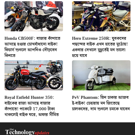
Honda CB500F: বাজার কাঁপাতে
Hero Extreme 250R: যুবকদের
আসছে হণ্ডার চোখধাঁধানো বাইক!
পছন্দের বাইক এখন হাতের মুঠোয়!
ফিচার্স শুনলে আপনিও দৌড়বেন
একবার দেখলে মুহূর্তেই মন ভালো
কিনতে
হয়ে যাবে
Royal Enfield Hunter 350:
PeV Phantom: তিন চাকার আজব
বাইকের রাজা আসছে বাজার
ই-বাইক! চেহারায় মন জিতেছে
কাঁপাতে! পকেটে 17,000 টাকা
চালকদের, দাম শুনলে চমকে যাবেন
থাকলেই বাইক ঘরে, অফার সীমিত