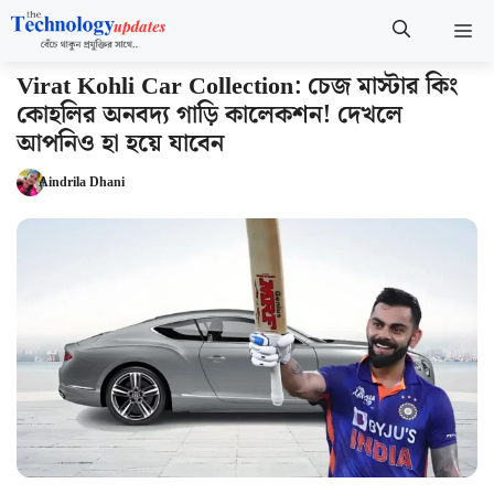
Skip
M
to
content
Virat Kohli Car Collection: চেজ মাস্টার কিং
কোহলির অনবদ্য গাড়ি কালেকশন! দেখলে
আপনিও হা হয়ে যাবেন
Aindrila Dhani