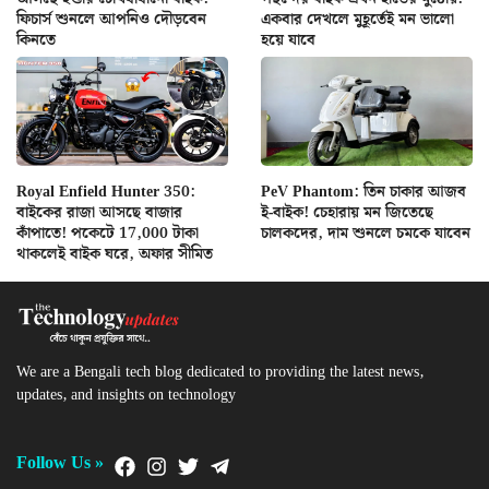
ফিচার্স শুনলে আপনিও দৌড়বেন
একবার দেখলে মুহূর্তেই মন ভালো
কিনতে
হয়ে যাবে
Royal Enfield Hunter 350:
PeV Phantom: তিন চাকার আজব
বাইকের রাজা আসছে বাজার
ই-বাইক! চেহারায় মন জিতেছে
কাঁপাতে! পকেটে 17,000 টাকা
চালকদের, দাম শুনলে চমকে যাবেন
থাকলেই বাইক ঘরে, অফার সীমিত
We are a Bengali tech blog dedicated to providing the latest news,
updates, and insights on technology
Follow Us »