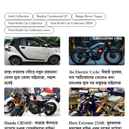
Audi Collection
Bentley Continental GT
Range Rover Vogue
Virat Kohli Car Collection
Virat Kohli Car Collection 2024
Virat Kohli Car Collection news
রাস্তা দখলের দৌড়ে নতুন চারচাকা!
Jio Electric Cycle: বিরাট সুখবর,
যেমন লুক তেমন মাইলেজ, পছন্দ
দাম স্মার্টফোনের থেকেও কম!
হবেই
চমৎকার লুক সহ অফুরন্ত মাইলেজ
Honda CB500F: বাজার কাঁপাতে
Hero Extreme 250R: যুবকদের
আসছে হণ্ডার চোখধাঁধানো বাইক!
পছন্দের বাইক এখন হাতের মুঠোয়!