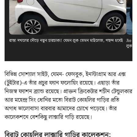
রাস্তা দখলের দৌড়ে নতুন চারচাকা! যেমন লুক তেমন মাইলেজ, পছন্দ হবেই
Jio El
লুক স
বিভিন্ন সোশ্যাল সাইট, যেমন- ফেসবুক, ইনস্টাগ্রাম আর এক্স
(টুইটার)-এ তাঁর প্রচুর ফ্যান ফলোয়িং রয়েছে। এছাড়া তাঁর
নিজস্ব ফ্যাশন ব্র্যান্ড রয়েছে। প্রাক্তন ক্রিকেটার শচীন টেন্ডুলকার
আর মহেন্দ্র সিং ধোনির মতো বিরাট কোহলির গাড়ির প্রতি
অগাধ ভালোবাসা বারবার আমাদের চোখে পড়েছে। তাঁর
কালেকশনে বেশকিছু লাক্সারি গাড়ি রয়েছে।
বিরাট কোহলির লাক্সারি গাড়ির কালেকশন: