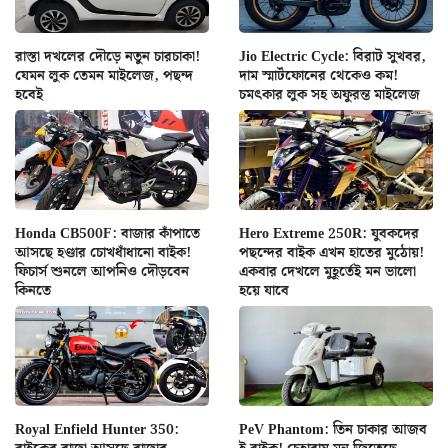
রাস্তা দখলের দৌড়ে নতুন চারচাকা!
Jio Electric Cycle: বিরাট সুখবর,
যেমন লুক তেমন মাইলেজ, পছন্দ
দাম স্মার্টফোনের থেকেও কম!
হবেই
চমৎকার লুক সহ অফুরন্ত মাইলেজ
Honda CB500F: বাজার কাঁপাতে
Hero Extreme 250R: যুবকদের
আসছে হণ্ডার চোখধাঁধানো বাইক!
পছন্দের বাইক এখন হাতের মুঠোয়!
ফিচার্স শুনলে আপনিও দৌড়বেন
একবার দেখলে মুহূর্তেই মন ভালো
কিনতে
হয়ে যাবে
Royal Enfield Hunter 350:
PeV Phantom: তিন চাকার আজব