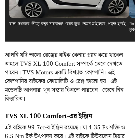
রাস্তা দখলের দৌড়ে নতুন চারচাকা! যেমন লুক তেমন মাইলেজ, পছন্দ হবেই
Jio El
লুক স
আপনি যদি ভালো রেঞ্জের বাইক কেনার প্ল্যান করে থাকেন
তাহলে TVS XL 100 Comfort সম্পর্কে ভেবে দেখতে
পারেন। TVS Motors একটি বিখ্যাত কোম্পানি। এই
কোম্পানির বাইকের কোয়ালিটি ও রেঞ্জ ভালো হয়। এই
মডেলটি আপনারা খুব সস্তায় কিনতে পারবেন। জেনে নিন
বিস্তারিত।
TVS XL 100 Comfort-এর ইঞ্জিন
এই বাইকে 99.7cc-র ইঞ্জিন রয়েছে। যা 4.35 Ps শক্তি ও
6.5 Nm টর্ক উৎপাদন করে। এই বাইকে টিউবলেস টায়ার