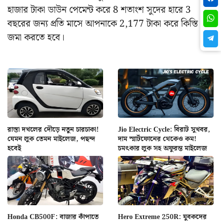
হাজার টাকা ডাউন পেমেন্ট করে 8 শতাংশ সুদের হারে 3
বছরের জন্য প্রতি মাসে আপনাকে 2,177 টাকা করে কিস্তি
জমা করতে হবে।
রাস্তা দখলের দৌড়ে নতুন চারচাকা!
Jio Electric Cycle: বিরাট সুখবর,
যেমন লুক তেমন মাইলেজ, পছন্দ
দাম স্মার্টফোনের থেকেও কম!
হবেই
চমৎকার লুক সহ অফুরন্ত মাইলেজ
Honda CB500F: বাজার কাঁপাতে
Hero Extreme 250R: যুবকদের