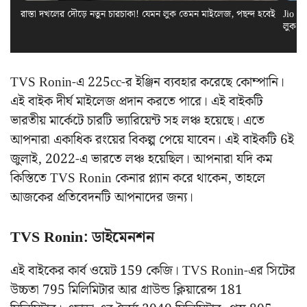
রাস্তা দখলের দৌড়ে নতুন চারচাকা! যেমন লুক তেমন মাইলেজ, পছন্দ হবেই
Jio El
লুক স
TVS Ronin-এ 225cc-র ইঞ্জিন ব্যবহার করেছে কোম্পানি।
এই বাইক দীর্ঘ মাইলেজ প্রদান করতে পারে। এই বাইকটি
ভারতীয় মার্কেটে চারটি ভ্যারিয়েন্ট সহ লঞ্চ হয়েছে। এতে
আপনারা একাধিক রংয়ের বিকল্প পেয়ে যাবেন। এই বাইকটি 6ই
জুলাই, 2022-এ ভারতে লঞ্চ হয়েছিল। আপনারা যদি কম
কিস্তিতে TVS Ronin কেনার প্ল্যান করে থাকেন, তাহলে
আজকের প্রতিবেদনটি আপনাদের জন্য।
TVS Ronin: ডাইমেনশন
এই বাইকের কার্ব ওয়েট 159 কেজি। TVS Ronin-এর সিটের
উচ্চতা 795 মিলিমিটার আর গ্রাউন্ড ক্লিয়ারেন্স 181