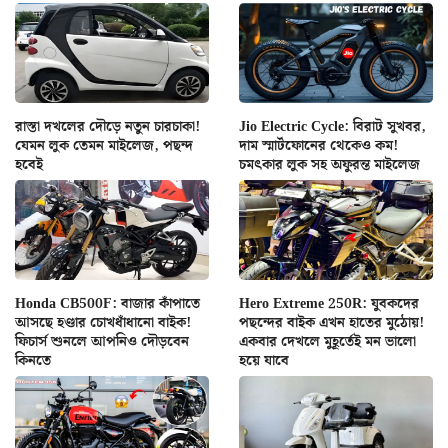
রাস্তা দখলের দৌড়ে নতুন চারচাকা!
Jio Electric Cycle: বিরাট সুখবর,
যেমন লুক তেমন মাইলেজ, পছন্দ
দাম স্মার্টফোনের থেকেও কম!
হবেই
চমৎকার লুক সহ অফুরন্ত মাইলেজ
Honda CB500F: বাজার কাঁপাতে
Hero Extreme 250R: যুবকদের
আসছে হণ্ডার চোখধাঁধানো বাইক!
পছন্দের বাইক এখন হাতের মুঠোয়!
ফিচার্স শুনলে আপনিও দৌড়বেন
একবার দেখলে মুহূর্তেই মন ভালো
কিনতে
হয়ে যাবে