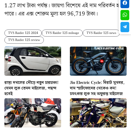
1.27 লাখ টাকা পর্যন্ত। জায়গা বিশেষে এই দাম পরিবর্তন হতে
পারে। এর এক্স শোরুম মূল্য হল 96,719 টাকা।
TVS Raider 125 2024
TVS Raider 125 mileage
TVS Raider 125 news
TVS Raider 125 review
রাস্তা দখলের দৌড়ে নতুন চারচাকা!
Jio Electric Cycle: বিরাট সুখবর,
যেমন লুক তেমন মাইলেজ, পছন্দ
দাম স্মার্টফোনের থেকেও কম!
হবেই
চমৎকার লুক সহ অফুরন্ত মাইলেজ