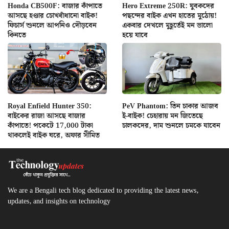
Honda CB500F: বাজার কাঁপাতে
Hero Extreme 250R: যুবকদের
আসছে হণ্ডার চোখধাঁধানো বাইক!
পছন্দের বাইক এখন হাতের মুঠোয়!
ফিচার্স শুনলে আপনিও দৌড়বেন
একবার দেখলে মুহূর্তেই মন ভালো
কিনতে
হয়ে যাবে
Royal Enfield Hunter 350:
PeV Phantom: তিন চাকার আজব
বাইকের রাজা আসছে বাজার
ই-বাইক! চেহারায় মন জিতেছে
কাঁপাতে! পকেটে 17,000 টাকা
চালকদের, দাম শুনলে চমকে যাবেন
থাকলেই বাইক ঘরে, অফার সীমিত
We are a Bengali tech blog dedicated to providing the latest news,
updates, and insights on technology