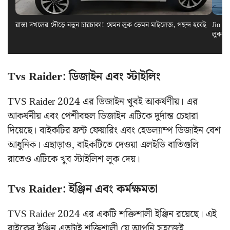
রাস্তা দখলের দৌড়ে নতুন চারচাকা! যেমন লুক তেমন মাইলেজ, পছন্দ হবেই
Jio El
লুক স
Tvs Raider: ডিজাইন এবং স্টাইলিং
TVS Raider 2024 এর ডিজাইন খুবই আকর্ষণীয়। এর
আকর্ষনীয় এবং পেশীবহুল ডিজাইন এটিকে দুর্দান্ত চেহারা
দিয়েছে। বাইকটির ফ্রন্ট ফেয়ারিং এবং হেডল্যাম্প ডিজাইন বেশ
আধুনিক। এছাড়াও, বাইকটিতে দেওয়া এলইডি বাতিগুলি
রাতেও এটিকে খুব স্টাইলিশ লুক দেয়।
Tvs Raider: ইঞ্জিন এবং কর্মক্ষমতা
TVS Raider 2024 এর একটি শক্তিশালী ইঞ্জিন রয়েছে। এই
বাইকের ইঞ্জিন এতটাই শক্তিশালী যে আপনি সহজেই