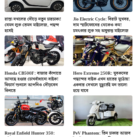
রাস্তা দখলের দৌড়ে নতুন চারচাকা!
Jio Electric Cycle: বিরাট সুখবর,
যেমন লুক তেমন মাইলেজ, পছন্দ
দাম স্মার্টফোনের থেকেও কম!
হবেই
চমৎকার লুক সহ অফুরন্ত মাইলেজ
Honda CB500F: বাজার কাঁপাতে
Hero Extreme 250R: যুবকদের
আসছে হণ্ডার চোখধাঁধানো বাইক!
পছন্দের বাইক এখন হাতের মুঠোয়!
ফিচার্স শুনলে আপনিও দৌড়বেন
একবার দেখলে মুহূর্তেই মন ভালো
কিনতে
হয়ে যাবে
Royal Enfield Hunter 350:
PeV Phantom: তিন চাকার আজব