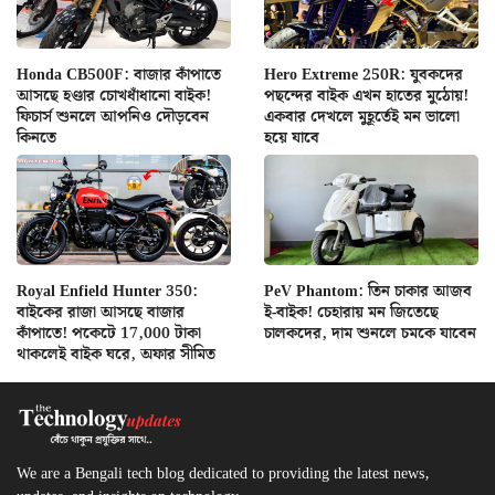
Honda CB500F: বাজার কাঁপাতে
Hero Extreme 250R: যুবকদের
আসছে হণ্ডার চোখধাঁধানো বাইক!
পছন্দের বাইক এখন হাতের মুঠোয়!
ফিচার্স শুনলে আপনিও দৌড়বেন
একবার দেখলে মুহূর্তেই মন ভালো
কিনতে
হয়ে যাবে
Royal Enfield Hunter 350:
PeV Phantom: তিন চাকার আজব
বাইকের রাজা আসছে বাজার
ই-বাইক! চেহারায় মন জিতেছে
কাঁপাতে! পকেটে 17,000 টাকা
চালকদের, দাম শুনলে চমকে যাবেন
থাকলেই বাইক ঘরে, অফার সীমিত
We are a Bengali tech blog dedicated to providing the latest news,