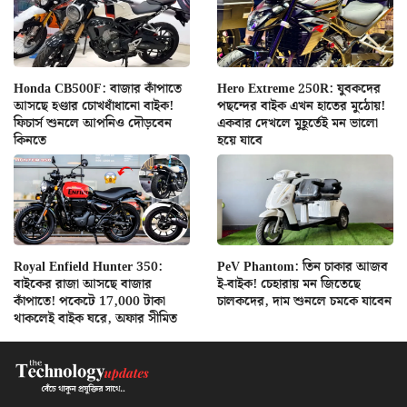
Honda CB500F: বাজার কাঁপাতে
Hero Extreme 250R: যুবকদের
আসছে হণ্ডার চোখধাঁধানো বাইক!
পছন্দের বাইক এখন হাতের মুঠোয়!
ফিচার্স শুনলে আপনিও দৌড়বেন
একবার দেখলে মুহূর্তেই মন ভালো
কিনতে
হয়ে যাবে
Royal Enfield Hunter 350:
PeV Phantom: তিন চাকার আজব
বাইকের রাজা আসছে বাজার
ই-বাইক! চেহারায় মন জিতেছে
কাঁপাতে! পকেটে 17,000 টাকা
চালকদের, দাম শুনলে চমকে যাবেন
থাকলেই বাইক ঘরে, অফার সীমিত