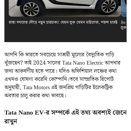
রাস্তা দখলের দৌড়ে নতুন চারচাকা! যেমন লুক তেমন মাইলেজ, পছন্দ হবেই
Jio El
লুক স
আপনি কি ভারতে সবচেয়ে সাশ্রয়ী মূল্যের বৈদ্যুতিক গাড়ি
খুঁজছেন? তাই 2024 সালের Tata Nano Electric আপনার
জন্য আকর্ষণীয় হতে পারে। যদিও অফিশিয়াল লঞ্চের কথা
এখনও ঘোষণা করেনি কোম্পানি।তবে সাম্প্রতিক রিপোর্ট
অনুযায়ী, Tata Motors এই জনপ্রিয় গাড়িটির ইলেকট্রিক
অবতার চালু করার কথা ভাবছে।
Tata Nano EV-র সম্পর্কে এই তথ্য অবশ্যই জেনে
রাখুন