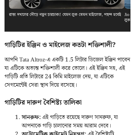
রাস্তা দখলের দৌড়ে নতুন চারচাকা! যেমন লুক তেমন মাইলেজ, পছন্দ হবেই
Jio El
লুক স
গাড়িটির ইঞ্জিন ও মাইলেজ কতটা শক্তিশালী?
আপনি Tata Altroz-এ একটি 1.5 লিটার ডিজেল ইঞ্জিন পাবেন
যা এটিকে অত্যন্ত শক্তিশালী করে তোলে। এই ইঞ্জিন সহ, এই
গাড়িটি প্রতি লিটারে 24 কিমি মাইলেজ দেয়, যা এটিকে
সেগমেন্টেই সেরা স্থান দিয়ে বসেছে।
গাড়িটির দারুণ বৈশিষ্ট্য তালিকা
সানরুফ:
এই গাড়িতে রয়েছে দারুণ সানরুফ, যা
আপনাকে গাড়ি চালানোর সময় আরাম দেবে।
অটোমেটিক ক্লাইমেট নিয়ন্ত্রণ:
এই বৈশিষ্ট্যটি