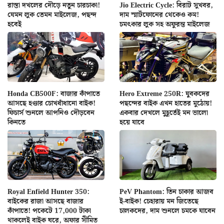
রাস্তা দখলের দৌড়ে নতুন চারচাকা!
Jio Electric Cycle: বিরাট সুখবর,
যেমন লুক তেমন মাইলেজ, পছন্দ
দাম স্মার্টফোনের থেকেও কম!
হবেই
চমৎকার লুক সহ অফুরন্ত মাইলেজ
Honda CB500F: বাজার কাঁপাতে
Hero Extreme 250R: যুবকদের
আসছে হণ্ডার চোখধাঁধানো বাইক!
পছন্দের বাইক এখন হাতের মুঠোয়!
ফিচার্স শুনলে আপনিও দৌড়বেন
একবার দেখলে মুহূর্তেই মন ভালো
কিনতে
হয়ে যাবে
Royal Enfield Hunter 350:
PeV Phantom: তিন চাকার আজব
বাইকের রাজা আসছে বাজার
ই-বাইক! চেহারায় মন জিতেছে
কাঁপাতে! পকেটে 17,000 টাকা
চালকদের, দাম শুনলে চমকে যাবেন
থাকলেই বাইক ঘরে, অফার সীমিত