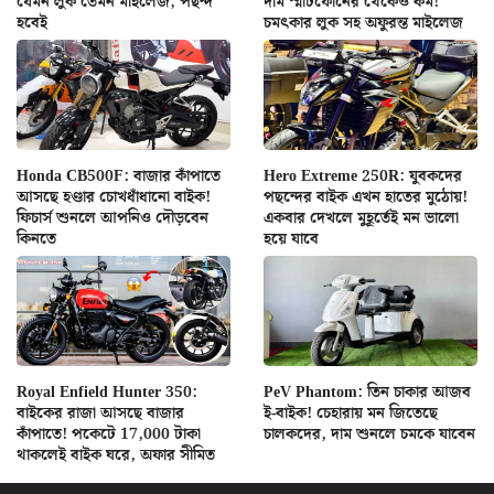
যেমন লুক তেমন মাইলেজ, পছন্দ
দাম স্মার্টফোনের থেকেও কম!
হবেই
চমৎকার লুক সহ অফুরন্ত মাইলেজ
Honda CB500F: বাজার কাঁপাতে
Hero Extreme 250R: যুবকদের
আসছে হণ্ডার চোখধাঁধানো বাইক!
পছন্দের বাইক এখন হাতের মুঠোয়!
ফিচার্স শুনলে আপনিও দৌড়বেন
একবার দেখলে মুহূর্তেই মন ভালো
কিনতে
হয়ে যাবে
Royal Enfield Hunter 350:
PeV Phantom: তিন চাকার আজব
বাইকের রাজা আসছে বাজার
ই-বাইক! চেহারায় মন জিতেছে
কাঁপাতে! পকেটে 17,000 টাকা
চালকদের, দাম শুনলে চমকে যাবেন
থাকলেই বাইক ঘরে, অফার সীমিত