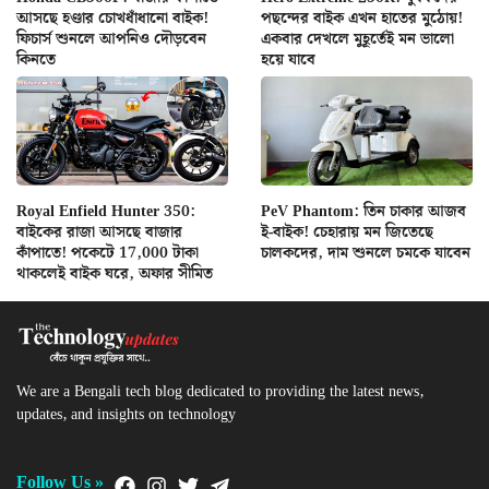
আসছে হণ্ডার চোখধাঁধানো বাইক!
পছন্দের বাইক এখন হাতের মুঠোয়!
ফিচার্স শুনলে আপনিও দৌড়বেন
একবার দেখলে মুহূর্তেই মন ভালো
কিনতে
হয়ে যাবে
Royal Enfield Hunter 350:
PeV Phantom: তিন চাকার আজব
বাইকের রাজা আসছে বাজার
ই-বাইক! চেহারায় মন জিতেছে
কাঁপাতে! পকেটে 17,000 টাকা
চালকদের, দাম শুনলে চমকে যাবেন
থাকলেই বাইক ঘরে, অফার সীমিত
We are a Bengali tech blog dedicated to providing the latest news,
updates, and insights on technology
Follow Us »