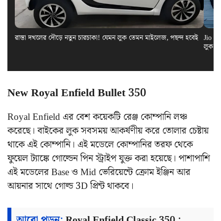
রাস্তা দখলের দৌড়ে নতুন চারচাকা! যেমন লুক তেমন মাইলেজ, পছন্দ হবেই
Jio El
লুক স
New Royal Enfield Bullet 350
Royal Enfield এর বেশ কয়েকটি রেঞ্জ কোম্পানি লঞ্চ
করেছে। বাইকের লুক সবসময় আকর্ষণীয় করে তোলার চেষ্টায়
থাকে এই কোম্পানি। এই মডেলে কোম্পানির তরফ থেকে
ফুয়েল ট্যাঙ্কে গোল্ডেন পিন স্ট্রাইপ যুক্ত করা হয়েছে। পাশাপাশি
এই মডেলের Base ও Mid ভেরিয়েন্টে ক্রোম ইঞ্জিন আর
আয়নার সাথে গোল্ড 3D প্রিন্ট থাকবে।
আরো পড়ুন:
Royal Enfield Classic 350 :