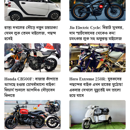
রাস্তা দখলের দৌড়ে নতুন চারচাকা!
Jio Electric Cycle: বিরাট সুখবর,
যেমন লুক তেমন মাইলেজ, পছন্দ
দাম স্মার্টফোনের থেকেও কম!
হবেই
চমৎকার লুক সহ অফুরন্ত মাইলেজ
Honda CB500F: বাজার কাঁপাতে
Hero Extreme 250R: যুবকদের
আসছে হণ্ডার চোখধাঁধানো বাইক!
পছন্দের বাইক এখন হাতের মুঠোয়!
ফিচার্স শুনলে আপনিও দৌড়বেন
একবার দেখলে মুহূর্তেই মন ভালো
কিনতে
হয়ে যাবে