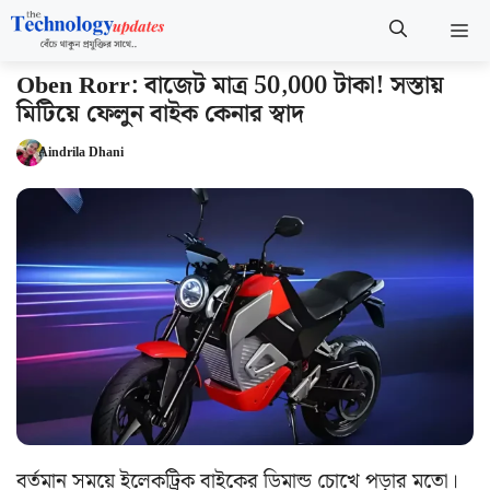
Skip
M
to
content
Oben Rorr: বাজেট মাত্র 50,000 টাকা! সস্তায়
মিটিয়ে ফেলুন বাইক কেনার স্বাদ
Aindrila Dhani
বর্তমান সময়ে ইলেকট্রিক বাইকের ডিমান্ড চোখে পড়ার মতো।