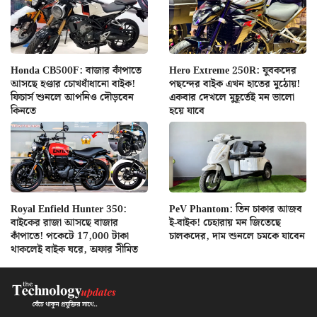
Honda CB500F: বাজার কাঁপাতে
Hero Extreme 250R: যুবকদের
আসছে হণ্ডার চোখধাঁধানো বাইক!
পছন্দের বাইক এখন হাতের মুঠোয়!
ফিচার্স শুনলে আপনিও দৌড়বেন
একবার দেখলে মুহূর্তেই মন ভালো
কিনতে
হয়ে যাবে
Royal Enfield Hunter 350:
PeV Phantom: তিন চাকার আজব
বাইকের রাজা আসছে বাজার
ই-বাইক! চেহারায় মন জিতেছে
কাঁপাতে! পকেটে 17,000 টাকা
চালকদের, দাম শুনলে চমকে যাবেন
থাকলেই বাইক ঘরে, অফার সীমিত