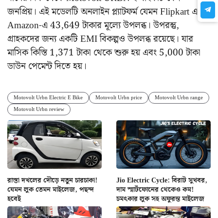
জনপ্রিয়। এই মডেলটি অনলাইন প্ল্যাটফর্ম যেমন Flipkart এবং
Amazon-এ 43,649 টাকার মূল্যে উপলব্ধ। উপরন্তু,
গ্রাহকদের জন্য একটি EMI বিকল্পও উপলব্ধ রয়েছে। যার
মাসিক কিস্তি 1,371 টাকা থেকে শুরু হয় এবং 5,000 টাকা
ডাউন পেমেন্ট দিতে হয়।
Motovolt Urbn Electric E Bike
Motovolt Urbn price
Motovolt Urbn range
Motovolt Urbn review
রাস্তা দখলের দৌড়ে নতুন চারচাকা!
Jio Electric Cycle: বিরাট সুখবর,
যেমন লুক তেমন মাইলেজ, পছন্দ
দাম স্মার্টফোনের থেকেও কম!
হবেই
চমৎকার লুক সহ অফুরন্ত মাইলেজ