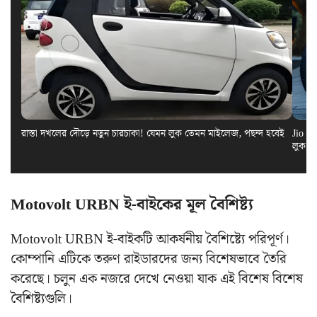
রাস্তা দখলের দৌড়ে নতুন চারচাকা! যেমন লুক তেমন মাইলেজ, পছন্দ হবেই
Jio El
লুক স
Motovolt URBN ই-বাইকের মূল বৈশিষ্ট্য
Motovolt URBN ই-বাইকটি আকর্ষনীয় বৈশিষ্ট্যে পরিপূর্ণ।
কোম্পানি এটিকে তরুণ রাইডারদের জন্য বিশেষভাবে তৈরি
করেছে। চলুন এক নজরে দেখে নেওয়া যাক এই বিশেষ বিশেষ
বৈশিষ্ট্যগুলি।