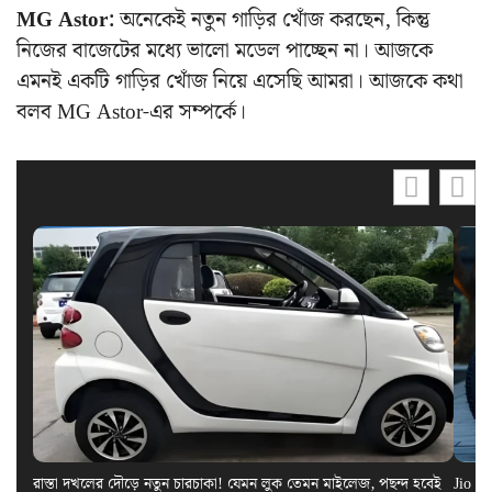
MG Astor:
অনেকেই নতুন গাড়ির খোঁজ করছেন, কিন্তু
নিজের বাজেটের মধ্যে ভালো মডেল পাচ্ছেন না। আজকে
এমনই একটি গাড়ির খোঁজ নিয়ে এসেছি আমরা। আজকে কথা
বলব MG Astor-এর সম্পর্কে।
রাস্তা দখলের দৌড়ে নতুন চারচাকা! যেমন লুক তেমন মাইলেজ, পছন্দ হবেই
Jio El