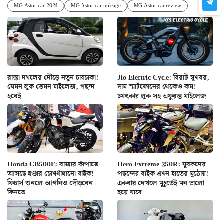
MG Astor car 2024
MG Astor car mileage
MG Astor car review
রাস্তা দখলের দৌড়ে নতুন চারচাকা!
Jio Electric Cycle: বিরাট সুখবর,
যেমন লুক তেমন মাইলেজ, পছন্দ
দাম স্মার্টফোনের থেকেও কম!
হবেই
চমৎকার লুক সহ অফুরন্ত মাইলেজ
Honda CB500F: বাজার কাঁপাতে
Hero Extreme 250R: যুবকদের
আসছে হণ্ডার চোখধাঁধানো বাইক!
পছন্দের বাইক এখন হাতের মুঠোয়!
ফিচার্স শুনলে আপনিও দৌড়বেন
একবার দেখলে মুহূর্তেই মন ভালো
কিনতে
হয়ে যাবে