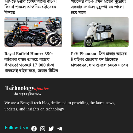
আসছে হণ্ডার চোখধাঁধানো বাইক!
পছন্দের বাইক এখন হাতের মুঠোয়!
ফিচার্স শুনলে আপনিও দৌড়বেন
একবার দেখলে মুহূর্তেই মন ভালো
কিনতে
হয়ে যাবে
Royal Enfield Hunter 350:
PeV Phantom: তিন চাকার আজব
বাইকের রাজা আসছে বাজার
ই-বাইক! চেহারায় মন জিতেছে
কাঁপাতে! পকেটে 17,000 টাকা
চালকদের, দাম শুনলে চমকে যাবেন
থাকলেই বাইক ঘরে, অফার সীমিত
We are a Bengali tech blog dedicated to providing the latest news,
updates, and insights on technology
Follow Us »