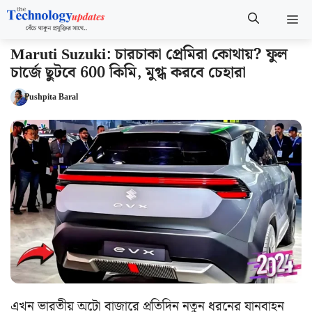
Skip
M
to
content
Maruti Suzuki: চারচাকা প্রেমিরা কোথায়? ফুল
চার্জে ছুটবে 600 কিমি, মুগ্ধ করবে চেহারা
Pushpita Baral
এখন ভারতীয় অটো বাজারে প্রতিদিন নতুন ধরনের যানবাহন