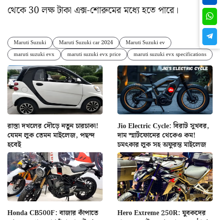
থেকে 30 লক্ষ টাকা এক্স-শোরুমের মধ্যে হতে পারে।
Maruti Suzuki
Maruti Suzuki car 2024
Maruti Suzuki ev
maruti suzuki evx
maruti suzuki evx price
maruti suzuki evx specifications
রাস্তা দখলের দৌড়ে নতুন চারচাকা!
Jio Electric Cycle: বিরাট সুখবর,
যেমন লুক তেমন মাইলেজ, পছন্দ
দাম স্মার্টফোনের থেকেও কম!
হবেই
চমৎকার লুক সহ অফুরন্ত মাইলেজ
Honda CB500F: বাজার কাঁপাতে
Hero Extreme 250R: যুবকদের