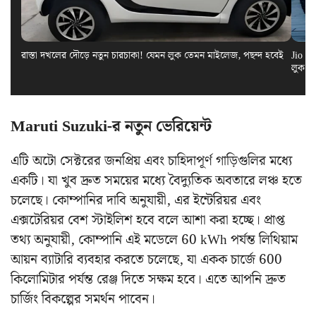
রাস্তা দখলের দৌড়ে নতুন চারচাকা! যেমন লুক তেমন মাইলেজ, পছন্দ হবেই
Jio El
লুক স
Maruti Suzuki-র নতুন ভেরিয়েন্ট
এটি অটো সেক্টরের জনপ্রিয় এবং চাহিদাপূর্ণ গাড়িগুলির মধ্যে
একটি। যা খুব দ্রুত সময়ের মধ্যে বৈদ্যুতিক অবতারে লঞ্চ হতে
চলেছে। কোম্পানির দাবি অনুযায়ী, এর ইন্টেরিয়র এবং
এক্সটেরিয়র বেশ স্টাইলিশ হবে বলে আশা করা হচ্ছে। প্রাপ্ত
তথ্য অনুযায়ী, কোম্পানি এই মডেলে 60 kWh পর্যন্ত লিথিয়াম
আয়ন ব্যাটারি ব্যবহার করতে চলেছে, যা একক চার্জে 600
কিলোমিটার পর্যন্ত রেঞ্জ দিতে সক্ষম হবে। এতে আপনি দ্রুত
চার্জিং বিকল্পের সমর্থন পাবেন।