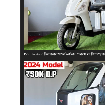
PeV Phantom: তিন চাকার আজব ই-বাইক! চেহারায় মন জিতেছে চা