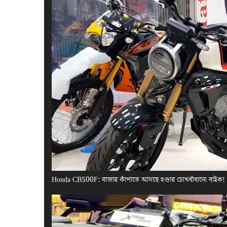
Honda CB500F: বাজার কাঁপাতে আসছে হণ্ডার চোখধাঁধানো বাইক!