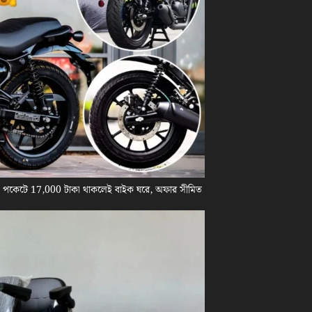
! পকেটে 17,000 টাকা থাকলেই বাইক ঘরে, অফার সীমিত