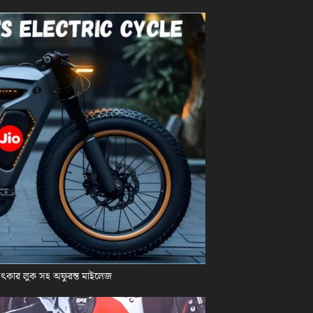
চমৎকার লুক সহ অফুরন্ত মাইলেজ