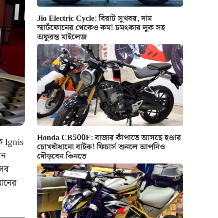
Jio Electric Cycle: বিরাট সুখবর, দাম
স্মার্টফোনের থেকেও কম! চমৎকার লুক সহ
অফুরন্ত মাইলেজ
Honda CB500F: বাজার কাঁপাতে আসছে হণ্ডার
ক Ignis
চোখধাঁধানো বাইক! ফিচার্স শুনলে আপনিও
শন
দৌড়বেন কিনতে
 সব
মানের