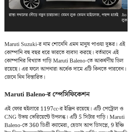
রাস্তা দখলের দৌড়ে নতুন চারচাকা! যেমন লুক তেমন মাইলেজ, পছন্দ হবেই
Jio El
লুক স
Maruti Suzuki-র নাম শোনেনি এমন মানুষ পাওয়া দুষ্কর। এই
কোম্পানি বহু বছর ধরে ভারতে ব্যবসা করছে। বর্তমানে এই
কোম্পানির বিখ্যাত গাড়ি Maruti Baleno-তে আকর্ষণীয় ডিল
রয়েছে। এর ফলে আপনারা অর্ধেক দামে এটি কিনতে পারবেন।
জেনে নিন বিস্তারিত।
Maruti Baleno-র স্পেসিফিকেশন
এই ফোর হুইলারে 1197cc-র ইঞ্জিন রয়েছে। এটি পেট্রোল ও
CNG উভয় ভেরিয়েন্টে উপলব্ধ। এটি 5 সিটার গাড়ি। Maruti
Baleno-তে 360 ডিগ্রী ক্যামেরা, হেডস আপ ডিসপ্লে, 9 ইঞ্চি