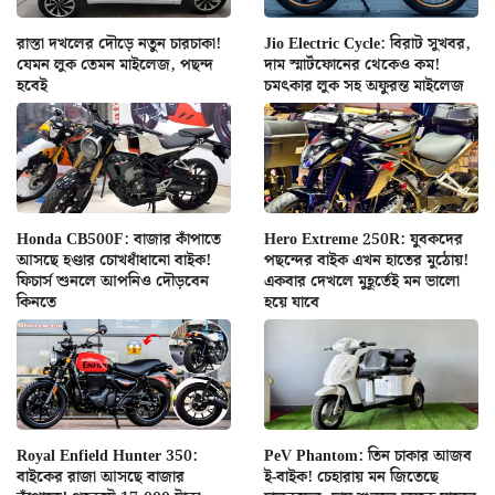
রাস্তা দখলের দৌড়ে নতুন চারচাকা!
Jio Electric Cycle: বিরাট সুখবর,
যেমন লুক তেমন মাইলেজ, পছন্দ
দাম স্মার্টফোনের থেকেও কম!
হবেই
চমৎকার লুক সহ অফুরন্ত মাইলেজ
Honda CB500F: বাজার কাঁপাতে
Hero Extreme 250R: যুবকদের
আসছে হণ্ডার চোখধাঁধানো বাইক!
পছন্দের বাইক এখন হাতের মুঠোয়!
ফিচার্স শুনলে আপনিও দৌড়বেন
একবার দেখলে মুহূর্তেই মন ভালো
কিনতে
হয়ে যাবে
Royal Enfield Hunter 350:
PeV Phantom: তিন চাকার আজব
বাইকের রাজা আসছে বাজার
ই-বাইক! চেহারায় মন জিতেছে