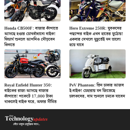
Honda CB500F: বাজার কাঁপাতে
Hero Extreme 250R: যুবকদের
আসছে হণ্ডার চোখধাঁধানো বাইক!
পছন্দের বাইক এখন হাতের মুঠোয়!
ফিচার্স শুনলে আপনিও দৌড়বেন
একবার দেখলে মুহূর্তেই মন ভালো
কিনতে
হয়ে যাবে
Royal Enfield Hunter 350:
PeV Phantom: তিন চাকার আজব
বাইকের রাজা আসছে বাজার
ই-বাইক! চেহারায় মন জিতেছে
কাঁপাতে! পকেটে 17,000 টাকা
চালকদের, দাম শুনলে চমকে যাবেন
থাকলেই বাইক ঘরে, অফার সীমিত