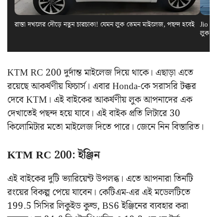
রাস্তা দখলের দৌড়ে নতুন চারচাকা! যেমন লুক তেমন মাইলেজ, পছন্দ হবেই
Jio El
লুক স
KTM RC 200 দুর্দান্ত মাইলেজ দিয়ে থাকে। এছাড়া এতে
রয়েছে আকর্ষণীয় ফিচার্স। এবার Honda-কে সরাসরি টক্কর
দেবে KTM। এই বাইকের আকর্ষণীয় লুক আপনাদের এক
দেখাতেই পছন্দ হয়ে যাবে। এই বাইক প্রতি লিটারে 30
কিলোমিটার মতো মাইলেজ দিতে পারে। জেনে নিন বিস্তারিত।
KTM RC 200: ইঞ্জিন
এই বাইকের দুটি ভ্যারিয়েন্ট উপলব্ধ। এতে আপনারা তিনটি
রংয়ের বিকল্প পেয়ে যাবেন। কেটিএম-এর এই মডেলটিতে
199.5 সিসির লিকুইড কুল্ড, BS6 ইঞ্জিনের ব্যবহার করা