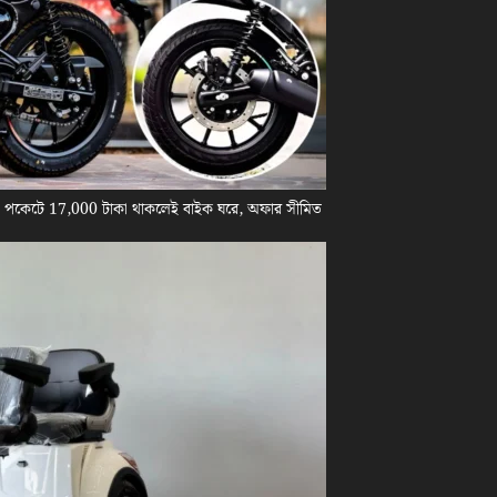
! পকেটে 17,000 টাকা থাকলেই বাইক ঘরে, অফার সীমিত