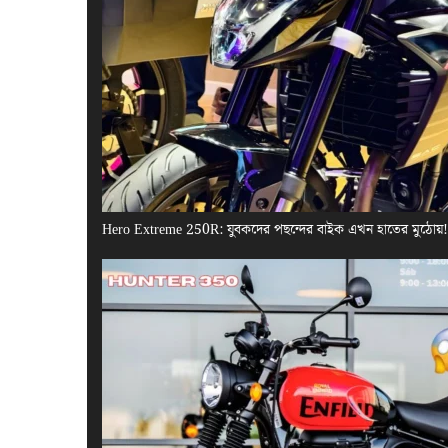
Hero Extreme 250R: যুবকদের পছন্দের বাইক এখন হাতের মুঠোয়! এ