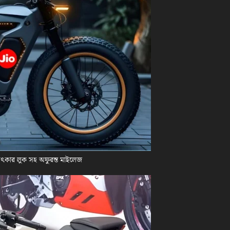
চমৎকার লুক সহ অফুরন্ত মাইলেজ