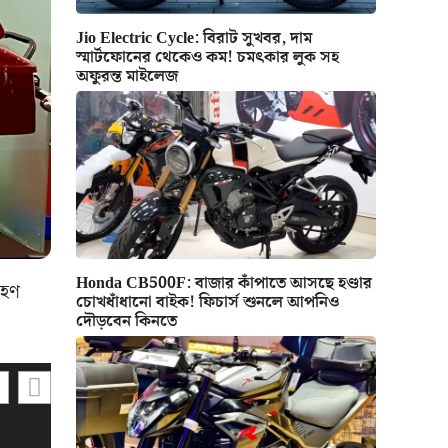
Jio Electric Cycle: বিরাট সুখবর, দাম
স্মার্টফোনের থেকেও কম! চমৎকার লুক সহ
অফুরন্ত মাইলেজ
Honda CB500F: বাজার কাঁপাতে আসছে হণ্ডার
রহণ
চোখধাঁধানো বাইক! ফিচার্স শুনলে আপনিও
দৌড়বেন কিনতে