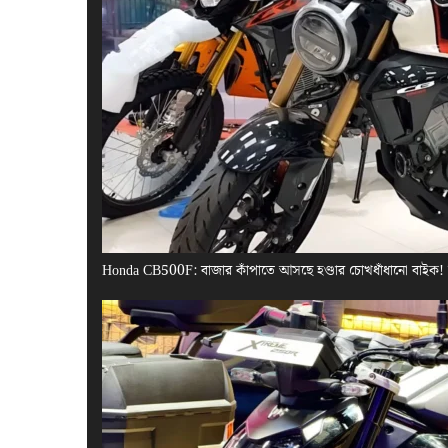
Honda CB500F: বাজার কাঁপাতে আসছে হণ্ডার চোখধাঁধানো বাইক!