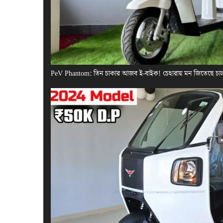
PeV Phantom: তিন চাকার আজব ই-বাইক! চেহারায় মন জিতেছে চা