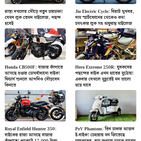
রাস্তা দখলের দৌড়ে নতুন চারচাকা!
Jio Electric Cycle: বিরাট সুখবর,
যেমন লুক তেমন মাইলেজ, পছন্দ
দাম স্মার্টফোনের থেকেও কম!
হবেই
চমৎকার লুক সহ অফুরন্ত মাইলেজ
Honda CB500F: বাজার কাঁপাতে
Hero Extreme 250R: যুবকদের
আসছে হণ্ডার চোখধাঁধানো বাইক!
পছন্দের বাইক এখন হাতের মুঠোয়!
ফিচার্স শুনলে আপনিও দৌড়বেন
একবার দেখলে মুহূর্তেই মন ভালো
কিনতে
হয়ে যাবে
Royal Enfield Hunter 350:
PeV Phantom: তিন চাকার আজব
বাইকের রাজা আসছে বাজার
ই-বাইক! চেহারায় মন জিতেছে
কাঁপাতে! পকেটে 17,000 টাকা
চালকদের, দাম শুনলে চমকে যাবেন