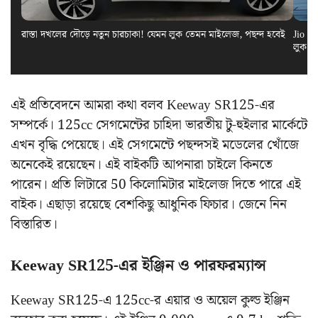
রাস্তা দখলের দৌড়ে নতুন চারচাকা! যেমন লুক তেমন মাইলেজ, পছন্দ হবেই
Jio El
লুক স
এই প্রতিবেদনে আমরা কথা বলব Keeway SR125-এর
সম্পর্কে। 125cc সেগমেন্টের চাহিদা ভারতীয় টু-হুইলার মার্কেটে
এখন বৃদ্ধি পেয়েছে। এই সেগমেন্টে পছন্দসই মডেলের খোঁজে
অনেকেই রয়েছেন। এই বাইকটি আপনারা চাইলে কিনতে
পারেন। প্রতি লিটারে 50 কিলোমিটার মাইলেজ দিতে পারে এই
বাইক। এছাড়া রয়েছে বেশকিছু আধুনিক ফিচার। জেনে নিন
বিস্তারিত।
Keeway SR125-এর ইঞ্জিন ও পারফরম্যান্স
Keeway SR125-এ 125cc-র এয়ার ও অয়েল কুল্ড ইঞ্জিন