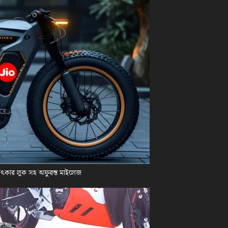
চমৎকার লুক সহ অফুরন্ত মাইলেজ