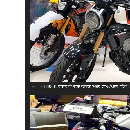
Honda CB500F: বাজার কাঁপাতে আসছে হণ্ডার চোখধাঁধানো বাইক!