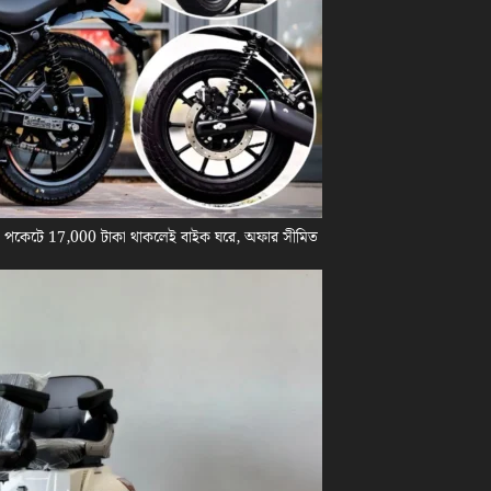
! পকেটে 17,000 টাকা থাকলেই বাইক ঘরে, অফার সীমিত