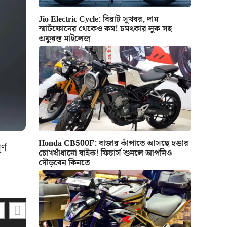
Jio Electric Cycle: বিরাট সুখবর, দাম
স্মার্টফোনের থেকেও কম! চমৎকার লুক সহ
অফুরন্ত মাইলেজ
Honda CB500F: বাজার কাঁপাতে আসছে হণ্ডার
্ণ
চোখধাঁধানো বাইক! ফিচার্স শুনলে আপনিও
দৌড়বেন কিনতে