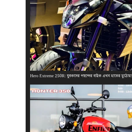
Hero Extreme 250R: যুবকদের পছন্দের বাইক এখন হাতের মুঠোয়! এ