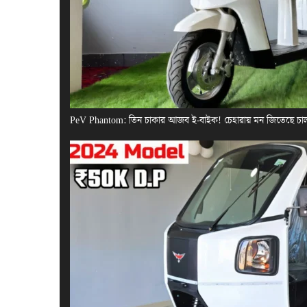
PeV Phantom: তিন চাকার আজব ই-বাইক! চেহারায় মন জিতেছে চা