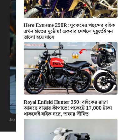
Hero Extreme 250R: যুবকদের পছন্দের বাইক
এখন হাতের মুঠোয়! একবার দেখলে মুহূর্তেই মন
ভালো হয়ে যাবে
Royal Enfield Hunter 350: বাইকের রাজা
আসছে বাজার কাঁপাতে! পকেটে 17,000 টাকা
থাকলেই বাইক ঘরে, অফার সীমিত
Jio Electric Cycle: বিরাট সুখবর, দাম স্মার্টফোনের থেকেও কম! চমৎকার লুক স