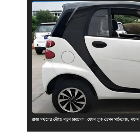
রাস্তা দখলের দৌড়ে নতুন চারচাকা! যেমন লুক তেমন মাইলেজ, পছন্দ