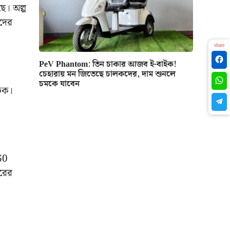
ে। অল্প
ীদের
share
PeV Phantom: তিন চাকার আজব ই-বাইক!
চেহারায় মন জিতেছে চালকদের, দাম শুনলে
চমকে যাবেন
টিক।
160
টরের