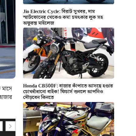
Jio Electric Cycle: বিরাট সুখবর, দাম
স্মার্টফোনের থেকেও কম! চমৎকার লুক সহ
অফুরন্ত মাইলেজ
Honda CB500F: বাজার কাঁপাতে আসছে হণ্ডার
ি মাসে
চোখধাঁধানো বাইক! ফিচার্স শুনলে আপনিও
 হাজার
দৌড়বেন কিনতে