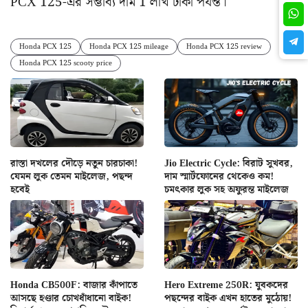
PCX 125-এর সম্ভাব্য দাম 1 লাখ টাকা পর্যন্ত।
Honda PCX 125
Honda PCX 125 mileage
Honda PCX 125 review
Honda PCX 125 scooty price
রাস্তা দখলের দৌড়ে নতুন চারচাকা!
Jio Electric Cycle: বিরাট সুখবর,
যেমন লুক তেমন মাইলেজ, পছন্দ
দাম স্মার্টফোনের থেকেও কম!
হবেই
চমৎকার লুক সহ অফুরন্ত মাইলেজ
Honda CB500F: বাজার কাঁপাতে
Hero Extreme 250R: যুবকদের
আসছে হণ্ডার চোখধাঁধানো বাইক!
পছন্দের বাইক এখন হাতের মুঠোয়!