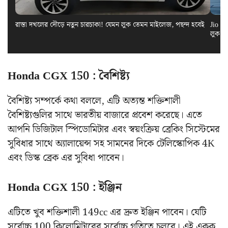
রাস্তা দখলের দৌড়ে নতুন চারচাকা! যেমন লুক তেমন মাইলেজ, পছন্দ হবেই
Jio El
লুক স
Honda CGX 150 : বৈশিষ্ট্য
বৈশিষ্ট্য সম্পর্কে কথা বললে, এটি অত্যন্ত শক্তিশালী
বৈশিষ্ট্যগুলির সাথে ভারতীয় বাজারে প্রবেশ করেছে। এতে
আপনি ডিজিটাল স্পিডোমিটার এবং স্বয়ংক্রিয় ব্রেকিং সিস্টেমের
সুবিধার সাথে অ্যালায়েন্স সহ সামনের দিকে টেলিস্কোপিক 4K
এবং ডিস্ক ব্রেক এর সুবিধা পাবেন।
Honda CGX 150 : ইঞ্জিন
এটিতে খুব শক্তিশালী 149cc এর দ্রুত ইঞ্জিন পাবেন। যেটি
সর্বোচ্চ 100 কিলোমিটারের সর্বোচ্চ গতিতে চলবে। এই একক