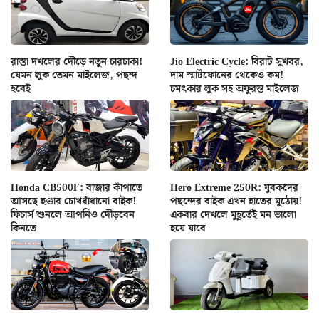
রাস্তা দখলের দৌড়ে নতুন চারচাকা!
Jio Electric Cycle: বিরাট সুখবর,
যেমন লুক তেমন মাইলেজ, পছন্দ
দাম স্মার্টফোনের থেকেও কম!
হবেই
চমৎকার লুক সহ অফুরন্ত মাইলেজ
Honda CB500F: বাজার কাঁপাতে
Hero Extreme 250R: যুবকদের
আসছে হণ্ডার চোখধাঁধানো বাইক!
পছন্দের বাইক এখন হাতের মুঠোয়!
ফিচার্স শুনলে আপনিও দৌড়বেন
একবার দেখলে মুহূর্তেই মন ভালো
কিনতে
হয়ে যাবে