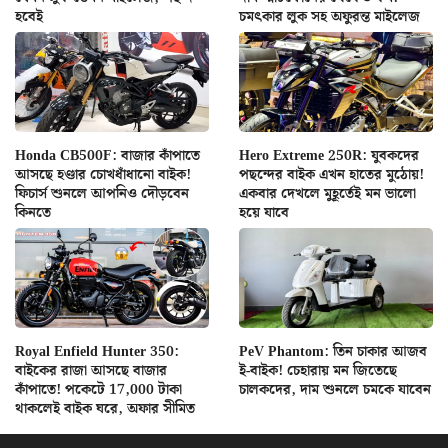
হবেই
চমৎকার লুক সহ অফুরন্ত মাইলেজ
Honda CB500F: বাজার কাঁপাতে
Hero Extreme 250R: যুবকদের
আসছে হণ্ডার চোখধাঁধানো বাইক!
পছন্দের বাইক এখন হাতের মুঠোয়!
ফিচার্স শুনলে আপনিও দৌড়বেন
একবার দেখলে মুহূর্তেই মন ভালো
কিনতে
হয়ে যাবে
Royal Enfield Hunter 350:
PeV Phantom: তিন চাকার আজব
বাইকের রাজা আসছে বাজার
ই-বাইক! চেহারায় মন জিতেছে
কাঁপাতে! পকেটে 17,000 টাকা
চালকদের, দাম শুনলে চমকে যাবেন
থাকলেই বাইক ঘরে, অফার সীমিত