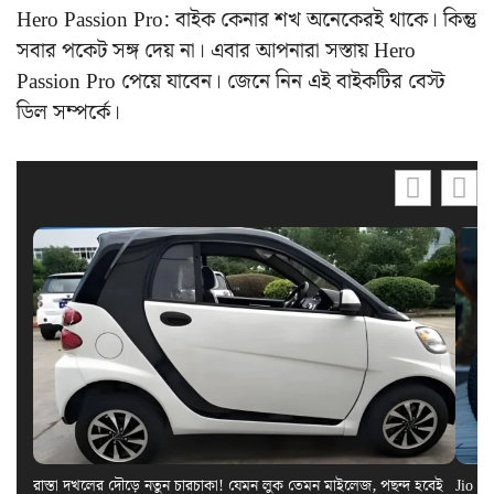
Hero Passion Pro: বাইক কেনার শখ অনেকেরই থাকে। কিন্তু
সবার পকেট সঙ্গ দেয় না। এবার আপনারা সস্তায় Hero
Passion Pro পেয়ে যাবেন। জেনে নিন এই বাইকটির বেস্ট
ডিল সম্পর্কে।
রাস্তা দখলের দৌড়ে নতুন চারচাকা! যেমন লুক তেমন মাইলেজ, পছন্দ হবেই
Jio El