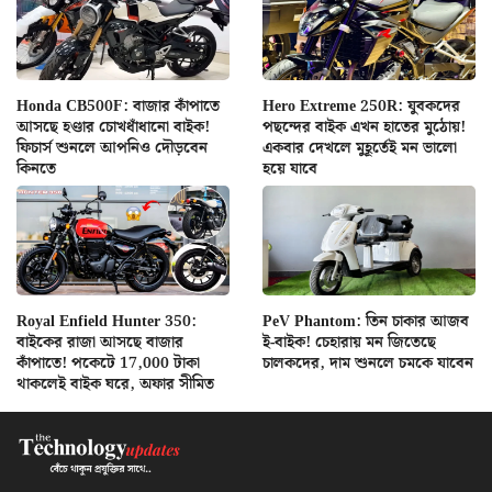
Honda CB500F: বাজার কাঁপাতে
Hero Extreme 250R: যুবকদের
আসছে হণ্ডার চোখধাঁধানো বাইক!
পছন্দের বাইক এখন হাতের মুঠোয়!
ফিচার্স শুনলে আপনিও দৌড়বেন
একবার দেখলে মুহূর্তেই মন ভালো
কিনতে
হয়ে যাবে
Royal Enfield Hunter 350:
PeV Phantom: তিন চাকার আজব
বাইকের রাজা আসছে বাজার
ই-বাইক! চেহারায় মন জিতেছে
কাঁপাতে! পকেটে 17,000 টাকা
চালকদের, দাম শুনলে চমকে যাবেন
থাকলেই বাইক ঘরে, অফার সীমিত