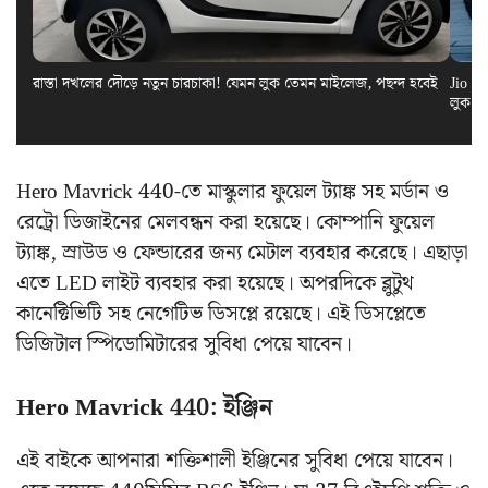
রাস্তা দখলের দৌড়ে নতুন চারচাকা! যেমন লুক তেমন মাইলেজ, পছন্দ হবেই
Jio El
লুক স
Hero Mavrick 440-তে মাস্কুলার ফুয়েল ট্যাঙ্ক সহ মর্ডান ও
রেট্রো ডিজাইনের মেলবন্ধন করা হয়েছে। কোম্পানি ফুয়েল
ট্যাঙ্ক, স্রাউড ও ফেন্ডারের জন্য মেটাল ব্যবহার করেছে। এছাড়া
এতে LED লাইট ব্যবহার করা হয়েছে। অপরদিকে ব্লুটুথ
কানেক্টিভিটি সহ নেগেটিভ ডিসপ্লে রয়েছে। এই ডিসপ্লেতে
ডিজিটাল স্পিডোমিটারের সুবিধা পেয়ে যাবেন।
Hero Mavrick 440: ইঞ্জিন
এই বাইকে আপনারা শক্তিশালী ইঞ্জিনের সুবিধা পেয়ে যাবেন।