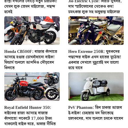
রাস্তা দখলের দৌড়ে নতুন চারচাকা!
Jio Electric Cycle: বিরাট সুখবর,
যেমন লুক তেমন মাইলেজ, পছন্দ
দাম স্মার্টফোনের থেকেও কম!
হবেই
চমৎকার লুক সহ অফুরন্ত মাইলেজ
Honda CB500F: বাজার কাঁপাতে
Hero Extreme 250R: যুবকদের
আসছে হণ্ডার চোখধাঁধানো বাইক!
পছন্দের বাইক এখন হাতের মুঠোয়!
ফিচার্স শুনলে আপনিও দৌড়বেন
একবার দেখলে মুহূর্তেই মন ভালো
কিনতে
হয়ে যাবে
Royal Enfield Hunter 350:
PeV Phantom: তিন চাকার আজব
বাইকের রাজা আসছে বাজার
ই-বাইক! চেহারায় মন জিতেছে
কাঁপাতে! পকেটে 17,000 টাকা
চালকদের, দাম শুনলে চমকে যাবেন
থাকলেই বাইক ঘরে, অফার সীমিত