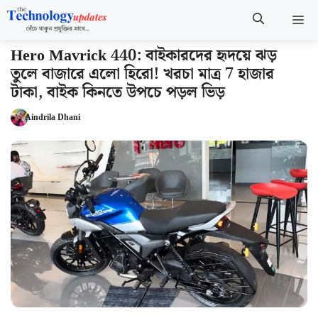
Skip
M
to
content
Hero Mavrick 440: বাইকারদের হৃদয়ে ঝড়
তুলে বাজারে এলো হিরো! খরচা মাত্র 7 হাজার
টাকা, বাইক কিনতে উপচে পড়ল ভিড়
Aindrila Dhani