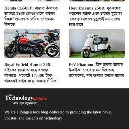
Honda CB500F: বাজার কাঁপাতে
Hero Extreme 250R: যুবকদের
আসছে হণ্ডার চোখধাঁধানো বাইক!
পছন্দের বাইক এখন হাতের মুঠোয়!
ফিচার্স শুনলে আপনিও দৌড়বেন
একবার দেখলে মুহূর্তেই মন ভালো
কিনতে
হয়ে যাবে
Royal Enfield Hunter 350:
PeV Phantom: তিন চাকার আজব
বাইকের রাজা আসছে বাজার
ই-বাইক! চেহারায় মন জিতেছে
কাঁপাতে! পকেটে 17,000 টাকা
চালকদের, দাম শুনলে চমকে যাবেন
থাকলেই বাইক ঘরে, অফার সীমিত
We are a Bengali tech blog dedicated to providing the latest news,
updates, and insights on technology