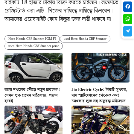
বাইকটি 18 হাজার টাকায় বিক্রি করতে চাইছেন। লক্ষ্ণৌতে
রেজিস্টার্ড করা এটি। নিজের দায়িত্বে দায়িত্বে কিনবেন।
আমাদের ওয়েবসাইট কোন কিছুর জন্য দায়ী থাকবে না।
Hero Honda CBF Stunner PGM FI
used Hero Honda CBF Stunner
used Hero Honda CBF Stunner price
রাস্তা দখলের দৌড়ে নতুন চারচাকা!
Jio Electric Cycle: বিরাট সুখবর,
যেমন লুক তেমন মাইলেজ, পছন্দ
দাম স্মার্টফোনের থেকেও কম!
হবেই
চমৎকার লুক সহ অফুরন্ত মাইলেজ