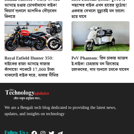
আসছে হণ্ডার চোখধাঁধানো বাইক!
পছন্দের বাইক এখন হাতের মুঠোয়!
ফিচার্স শুনলে আপনিও দৌড়বেন
একবার দেখলে মুহূর্তেই মন ভালো
কিনতে
হয়ে যাবে
Royal Enfield Hunter 350:
PeV Phantom: তিন চাকার আজব
বাইকের রাজা আসছে বাজার
ই-বাইক! চেহারায় মন জিতেছে
কাঁপাতে! পকেটে 17,000 টাকা
চালকদের, দাম শুনলে চমকে যাবেন
থাকলেই বাইক ঘরে, অফার সীমিত
We are a Bengali tech blog dedicated to providing the latest news,
updates, and insights on technology
Follow Us »