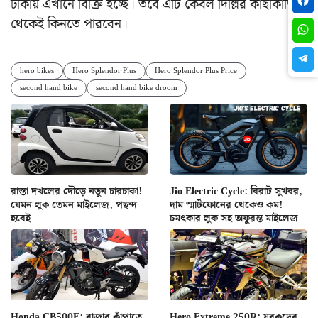
টাকায় এখানে বিক্রি হচ্ছে। তবে এটি কেবল দিল্লির কাছাকাছি
থেকেই কিনতে পারবেন।
hero bikes
Hero Splendor Plus
Hero Splendor Plus Price
second hand bike
second hand bike droom
রাস্তা দখলের দৌড়ে নতুন চারচাকা!
Jio Electric Cycle: বিরাট সুখবর,
যেমন লুক তেমন মাইলেজ, পছন্দ
দাম স্মার্টফোনের থেকেও কম!
হবেই
চমৎকার লুক সহ অফুরন্ত মাইলেজ
Honda CB500F: বাজার কাঁপাতে
Hero Extreme 250R: যুবকদের