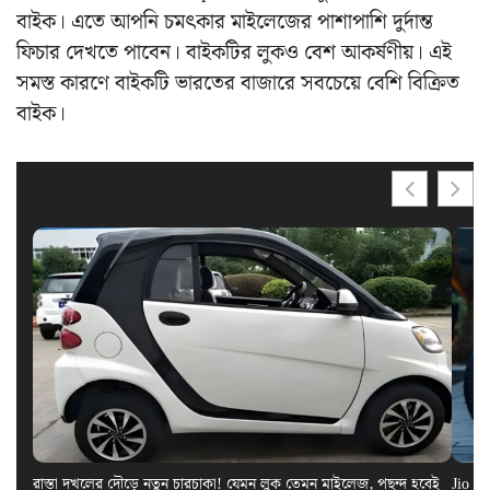
বাইক। এতে আপনি চমৎকার মাইলেজের পাশাপাশি দুর্দান্ত
ফিচার দেখতে পাবেন। বাইকটির লুকও বেশ আকর্ষণীয়। এই
সমস্ত কারণে বাইকটি ভারতের বাজারে সবচেয়ে বেশি বিক্রিত
বাইক।
রাস্তা দখলের দৌড়ে নতুন চারচাকা! যেমন লুক তেমন মাইলেজ, পছন্দ হবেই
Jio El