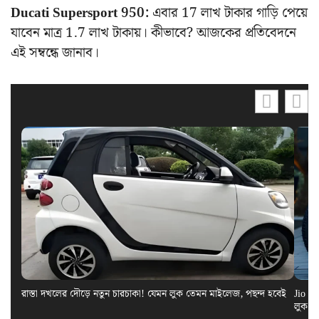
Ducati Supersport 950:
এবার 17 লাখ টাকার গাড়ি পেয়ে
যাবেন মাত্র 1.7 লাখ টাকায়। কীভাবে? আজকের প্রতিবেদনে
এই সম্বন্ধে জানাব।
রাস্তা দখলের দৌড়ে নতুন চারচাকা! যেমন লুক তেমন মাইলেজ, পছন্দ হবেই
Jio El
লুক স