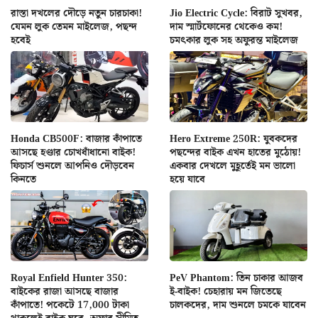
রাস্তা দখলের দৌড়ে নতুন চারচাকা!
Jio Electric Cycle: বিরাট সুখবর,
যেমন লুক তেমন মাইলেজ, পছন্দ
দাম স্মার্টফোনের থেকেও কম!
হবেই
চমৎকার লুক সহ অফুরন্ত মাইলেজ
Honda CB500F: বাজার কাঁপাতে
Hero Extreme 250R: যুবকদের
আসছে হণ্ডার চোখধাঁধানো বাইক!
পছন্দের বাইক এখন হাতের মুঠোয়!
ফিচার্স শুনলে আপনিও দৌড়বেন
একবার দেখলে মুহূর্তেই মন ভালো
কিনতে
হয়ে যাবে
Royal Enfield Hunter 350:
PeV Phantom: তিন চাকার আজব
বাইকের রাজা আসছে বাজার
ই-বাইক! চেহারায় মন জিতেছে
কাঁপাতে! পকেটে 17,000 টাকা
চালকদের, দাম শুনলে চমকে যাবেন