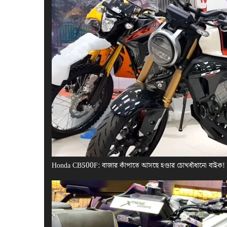
Honda CB500F: বাজার কাঁপাতে আসছে হণ্ডার চোখধাঁধানো বাইক!