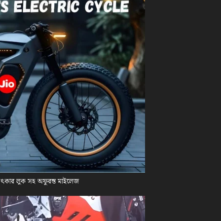
চমৎকার লুক সহ অফুরন্ত মাইলেজ