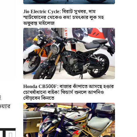
Jio Electric Cycle: বিরাট সুখবর, দাম
স্মার্টফোনের থেকেও কম! চমৎকার লুক সহ
অফুরন্ত মাইলেজ
Honda CB500F: বাজার কাঁপাতে আসছে হণ্ডার
চোখধাঁধানো বাইক! ফিচার্স শুনলে আপনিও
ই
দৌড়বেন কিনতে
়্যার