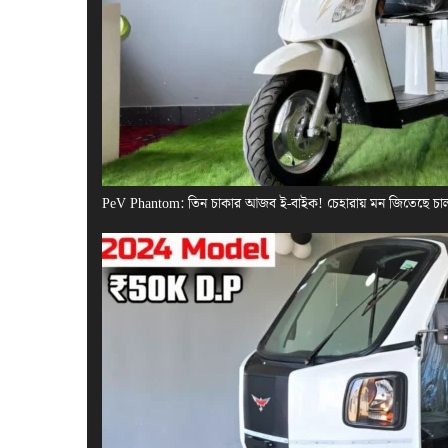
PeV Phantom: তিন চাকার আজব ই-বাইক! চেহারায় মন জিতেছে চা