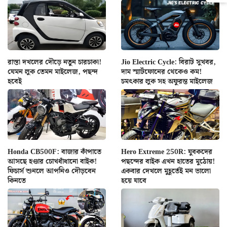
রাস্তা দখলের দৌড়ে নতুন চারচাকা!
Jio Electric Cycle: বিরাট সুখবর,
যেমন লুক তেমন মাইলেজ, পছন্দ
দাম স্মার্টফোনের থেকেও কম!
হবেই
চমৎকার লুক সহ অফুরন্ত মাইলেজ
Honda CB500F: বাজার কাঁপাতে
Hero Extreme 250R: যুবকদের
আসছে হণ্ডার চোখধাঁধানো বাইক!
পছন্দের বাইক এখন হাতের মুঠোয়!
ফিচার্স শুনলে আপনিও দৌড়বেন
একবার দেখলে মুহূর্তেই মন ভালো
কিনতে
হয়ে যাবে