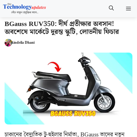
Skip
M
to
content
BGauss RUV350: দীর্ঘ প্রতীক্ষার অবসান!
অবশেষে মার্কেটে দুরন্ত স্কুটি, লোভনীয় ফিচার
Aindrila Dhani
চাকানের বৈদ্যুতিক টু-হুইলার নির্মাতা, BGauss তাদের নতুন