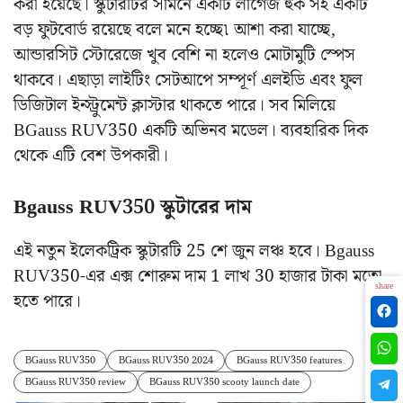
করা হয়েছে। স্কুটারটির সামনে একটি লাগেজ হুক সহ একটি
বড় ফুটবোর্ড রয়েছে বলে মনে হচ্ছে৷ আশা করা যাচ্ছে,
আন্ডারসিট স্টোরেজে খুব বেশি না হলেও মোটামুটি স্পেস
থাকবে। এছাড়া লাইটিং সেটআপে সম্পূর্ণ এলইডি এবং ফুল
ডিজিটাল ইন্স্ট্রুমেন্ট ক্লাস্টার থাকতে পারে। সব মিলিয়ে
BGauss RUV350 একটি অভিনব মডেল। ব্যবহারিক দিক
থেকে এটি বেশ উপকারী।
Bgauss RUV350 স্কুটারের দাম
এই নতুন ইলেকট্রিক স্কুটারটি 25 শে জুন লঞ্চ হবে। Bgauss
RUV350-এর এক্স শোরুম দাম 1 লাখ 30 হাজার টাকা মতো
share
হতে পারে।
BGauss RUV350
BGauss RUV350 2024
BGauss RUV350 features
BGauss RUV350 review
BGauss RUV350 scooty launch date