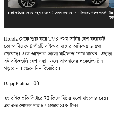
রাস্তা দখলের দৌড়ে নতুন চারচাকা! যেমন লুক তেমন মাইলেজ, পছন্দ হবেই
Jio El
লুক স
Honda থেকে শুরু করে TVS প্রথম সারির বেশ কয়েকটি
কোম্পানির মোট পাঁচটি বাইক আমাদের তালিকায় জায়গা
পেয়েছে। এতে আপনারা ভালো মাইলেজ পেয়ে যাবেন। এছাড়া
এই বাইকগুলি বেশ সস্তা। ফলে আপনাদের পকেটেও টান
পড়বে না। জেনে নিন বিস্তারিত।
Bajaj Platina 100
এই বাইক প্রতি লিটারে 70 কিলোমিটার মতো মাইলেজ দেয়।
এর এক্স শোরুম দাম 67 হাজার 808 টাকা।