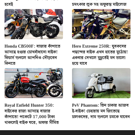
হবেই
চমৎকার লুক সহ অফুরন্ত মাইলেজ
Honda CB500F: বাজার কাঁপাতে
Hero Extreme 250R: যুবকদের
আসছে হণ্ডার চোখধাঁধানো বাইক!
পছন্দের বাইক এখন হাতের মুঠোয়!
ফিচার্স শুনলে আপনিও দৌড়বেন
একবার দেখলে মুহূর্তেই মন ভালো
কিনতে
হয়ে যাবে
Royal Enfield Hunter 350:
PeV Phantom: তিন চাকার আজব
বাইকের রাজা আসছে বাজার
ই-বাইক! চেহারায় মন জিতেছে
কাঁপাতে! পকেটে 17,000 টাকা
চালকদের, দাম শুনলে চমকে যাবেন
থাকলেই বাইক ঘরে, অফার সীমিত