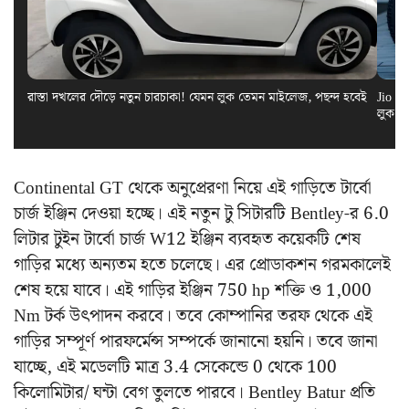
রাস্তা দখলের দৌড়ে নতুন চারচাকা! যেমন লুক তেমন মাইলেজ, পছন্দ হবেই
Jio El
লুক স
Continental GT থেকে অনুপ্রেরণা নিয়ে এই গাড়িতে টার্বো
চার্জ ইঞ্জিন দেওয়া হচ্ছে। এই নতুন টু সিটারটি Bentley-র 6.0
লিটার টুইন টার্বো চার্জ W12 ইঞ্জিন ব্যবহৃত কয়েকটি শেষ
গাড়ির মধ্যে অন্যতম হতে চলেছে। এর প্রোডাকশন গরমকালেই
শেষ হয়ে যাবে। এই গাড়ির ইঞ্জিন 750 hp শক্তি ও 1,000
Nm টর্ক উৎপাদন করবে। তবে কোম্পানির তরফ থেকে এই
গাড়ির সম্পূর্ণ পারফর্মেন্স সম্পর্কে জানানো হয়নি। তবে জানা
যাচ্ছে, এই মডেলটি মাত্র 3.4 সেকেন্ডে 0 থেকে 100
কিলোমিটার/ ঘন্টা বেগ তুলতে পারবে। Bentley Batur প্রতি