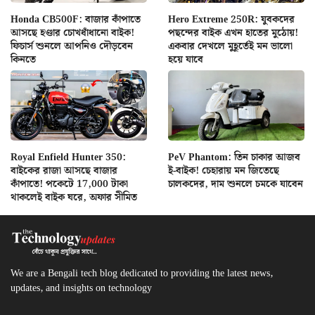
Honda CB500F: বাজার কাঁপাতে
Hero Extreme 250R: যুবকদের
আসছে হণ্ডার চোখধাঁধানো বাইক!
পছন্দের বাইক এখন হাতের মুঠোয়!
ফিচার্স শুনলে আপনিও দৌড়বেন
একবার দেখলে মুহূর্তেই মন ভালো
কিনতে
হয়ে যাবে
Royal Enfield Hunter 350:
PeV Phantom: তিন চাকার আজব
বাইকের রাজা আসছে বাজার
ই-বাইক! চেহারায় মন জিতেছে
কাঁপাতে! পকেটে 17,000 টাকা
চালকদের, দাম শুনলে চমকে যাবেন
থাকলেই বাইক ঘরে, অফার সীমিত
We are a Bengali tech blog dedicated to providing the latest news,
updates, and insights on technology