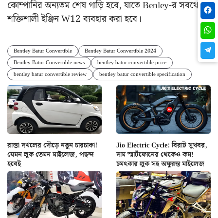
কোম্পানির অন্যতম শেষ গাড়ি হবে, যাতে Benley-র সবথেকে
শক্তিশালী ইঞ্জিন W12 ব্যবহার করা হবে।
Bentley Batur Convertible
Bentley Batur Convertible 2024
Bentley Batur Convertible news
bentley batur convertible price
bentley batur convertible review
bentley batur convertible specification
রাস্তা দখলের দৌড়ে নতুন চারচাকা!
Jio Electric Cycle: বিরাট সুখবর,
যেমন লুক তেমন মাইলেজ, পছন্দ
দাম স্মার্টফোনের থেকেও কম!
হবেই
চমৎকার লুক সহ অফুরন্ত মাইলেজ