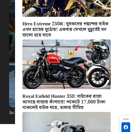
Hero Extreme 250R: যুবকদের পছন্দের বাইক
এখন হাতের মুঠোয়! একবার দেখলে মুহূর্তেই মন
ভালো হয়ে যাবে
Royal Enfield Hunter 350: বাইকের রাজা
আসছে বাজার কাঁপাতে! পকেটে 17,000 টাকা
থাকলেই বাইক ঘরে, অফার সীমিত
Jio Electric Cycle: বিরাট সুখবর, দাম স্মার্টফোনের থেকেও কম! চমৎকার লুক স
share