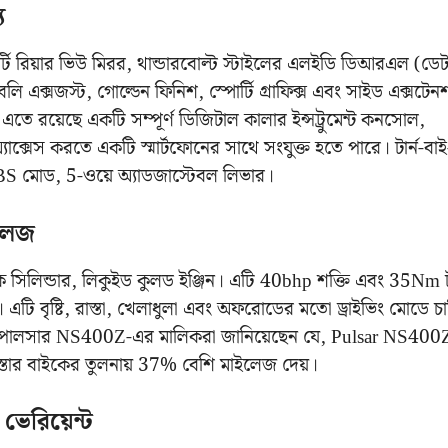
য
ি রিয়ার ভিউ মিরর, থান্ডারবোল্ট স্টাইলের এলইডি ডিআরএল (ডে
রবেলি এক্সজস্ট, গোল্ডেন ফিনিশ, স্পোর্টি গ্রাফিক্স এবং সাইড এক্সটে
ু, এতে রয়েছে একটি সম্পূর্ণ ডিজিটাল কালার ইন্সট্রুমেন্ট কনসোল,
াক্সেস করতে একটি স্মার্টফোনের সাথে সংযুক্ত হতে পারে। টার্ন-বাই-ট
S মোড, 5-ওয়ে অ্যাডজাস্টেবল লিভার।
ইলেজ
িলিন্ডার, লিকুইড কুলড ইঞ্জিন। এটি 40bhp শক্তি এবং 35Nm ট
। এটি বৃষ্টি, রাস্তা, খেলাধুলা এবং অফরোডের মতো ড্রাইভিং মোডে চ
 পালসার NS400Z-এর মালিকরা জানিয়েছেন যে, Pulsar NS400
্তার বাইকের তুলনায় 37% বেশি মাইলেজ দেয়।
ভেরিয়েন্ট