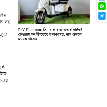
টাইম
নশন সহ
PeV Phantom: তিন চাকার আজব ই-বাইক!
চেহারায় মন জিতেছে চালকদের, দাম শুনলে
ার্ন
চমকে যাবেন
র্ক
ালিত
Z-এর