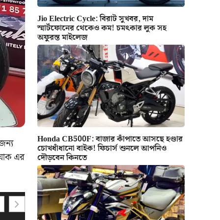
Jio Electric Cycle: বিরাট সুখবর, দাম
স্মার্টফোনের থেকেও কম! চমৎকার লুক সহ
অফুরন্ত মাইলেজ
Honda CB500F: বাজার কাঁপাতে আসছে হণ্ডার
জন্য
চোখধাঁধানো বাইক! ফিচার্স শুনলে আপনিও
 যাক এর
দৌড়বেন কিনতে