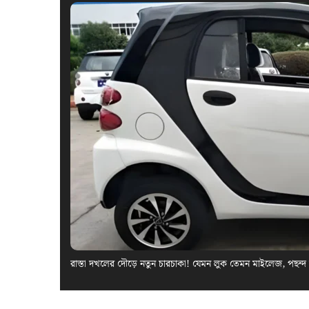
রাস্তা দখলের দৌড়ে নতুন চারচাকা! যেমন লুক তেমন মাইলেজ, পছন্দ