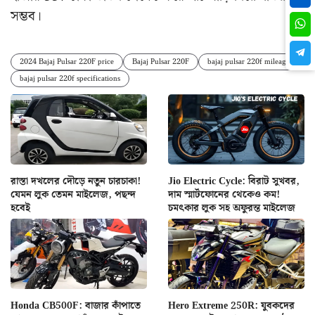
সম্ভব।
2024 Bajaj Pulsar 220F price
Bajaj Pulsar 220F
bajaj pulsar 220f mileage
bajaj pulsar 220f specifications
রাস্তা দখলের দৌড়ে নতুন চারচাকা!
Jio Electric Cycle: বিরাট সুখবর,
যেমন লুক তেমন মাইলেজ, পছন্দ
দাম স্মার্টফোনের থেকেও কম!
হবেই
চমৎকার লুক সহ অফুরন্ত মাইলেজ
Honda CB500F: বাজার কাঁপাতে
Hero Extreme 250R: যুবকদের