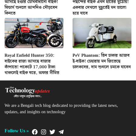
আসছে হণ্ডার চোখধাঁধানো বাইক!
পছন্দের বাইক এখন হাতের মুঠোয়!
ফিচার্স শুনলে আপনিও দৌড়বেন
একবার দেখলে মুহূর্তেই মন ভালো
কিনতে
হয়ে যাবে
Royal Enfield Hunter 350:
PeV Phantom: তিন চাকার আজব
বাইকের রাজা আসছে বাজার
ই-বাইক! চেহারায় মন জিতেছে
কাঁপাতে! পকেটে 17,000 টাকা
চালকদের, দাম শুনলে চমকে যাবেন
থাকলেই বাইক ঘরে, অফার সীমিত
We are a Bengali tech blog dedicated to providing the latest news,
updates, and insights on technology
Follow Us »