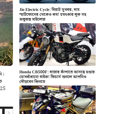
Jio Electric Cycle: বিরাট সুখবর, দাম
স্মার্টফোনের থেকেও কম! চমৎকার লুক সহ
অফুরন্ত মাইলেজ
Honda CB500F: বাজার কাঁপাতে আসছে হণ্ডার
নি।
চোখধাঁধানো বাইক! ফিচার্স শুনলে আপনিও
িক
দৌড়বেন কিনতে
 25