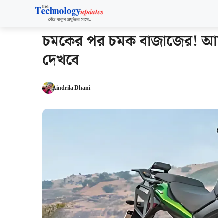
Skip
to
content
চমকের পর চমক বাজাজের! আসছ
দেখবে
Aindrila Dhani