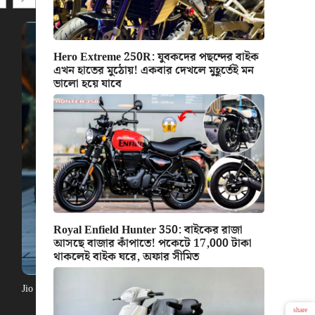
Hero Extreme 250R: যুবকদের পছন্দের বাইক
এখন হাতের মুঠোয়! একবার দেখলে মুহূর্তেই মন
ভালো হয়ে যাবে
Royal Enfield Hunter 350: বাইকের রাজা
আসছে বাজার কাঁপাতে! পকেটে 17,000 টাকা
থাকলেই বাইক ঘরে, অফার সীমিত
Jio Electric Cycle: বিরাট সুখবর, দাম স্মার্টফোনের থেকেও কম! চমৎকার লুক স
share