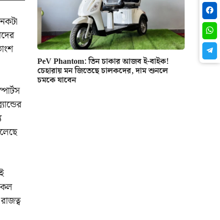
নেকটা
াদের
তাংশ
PeV Phantom: তিন চাকার আজব ই-বাইক!
চেহারায় মন জিতেছে চালকদের, দাম শুনলে
চমকে যাবেন
পোর্টস
যান্ডের
য
চলেছে
এই
ইকেল
রাজত্ব