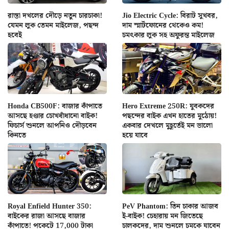
রাস্তা দখলের দৌড়ে নতুন চারচাকা!
Jio Electric Cycle: বিরাট সুখবর,
যেমন লুক তেমন মাইলেজ, পছন্দ
দাম স্মার্টফোনের থেকেও কম!
হবেই
চমৎকার লুক সহ অফুরন্ত মাইলেজ
Honda CB500F: বাজার কাঁপাতে
Hero Extreme 250R: যুবকদের
আসছে হণ্ডার চোখধাঁধানো বাইক!
পছন্দের বাইক এখন হাতের মুঠোয়!
ফিচার্স শুনলে আপনিও দৌড়বেন
একবার দেখলে মুহূর্তেই মন ভালো
কিনতে
হয়ে যাবে
Royal Enfield Hunter 350:
PeV Phantom: তিন চাকার আজব
বাইকের রাজা আসছে বাজার
ই-বাইক! চেহারায় মন জিতেছে
কাঁপাতে! পকেটে 17,000 টাকা
চালকদের, দাম শুনলে চমকে যাবেন