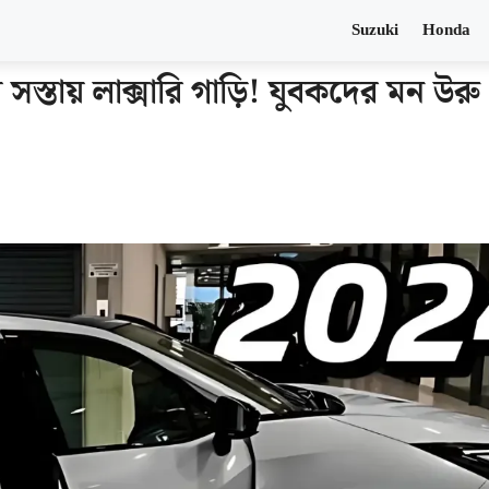
Suzuki
Honda
্তায় লাক্সারি গাড়ি‌! যুবকদের মন উরু