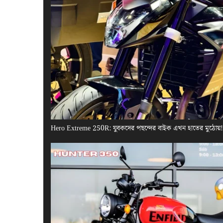
Hero Extreme 250R: যুবকদের পছন্দের বাইক এখন হাতের মুঠোয়! এ