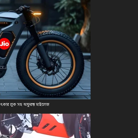
চমৎকার লুক সহ অফুরন্ত মাইলেজ