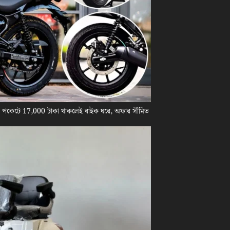
! পকেটে 17,000 টাকা থাকলেই বাইক ঘরে, অফার সীমিত