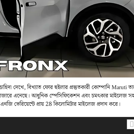
াহিদা দেখে, বিখ্যাত ফোর হুইলার প্রস্তুতকারী‌ কোম্পানি Maruti ত
টে বাজারে এনেছে। আধুনিক স্পেসিফিকেশন এবং চমৎকার মাইলেজ স
নজি ভেরিয়েন্টে প্রায় 28 কিলোমিটার মাইলেজ প্রদান করে।