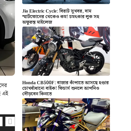
Jio Electric Cycle: বিরাট সুখবর, দাম
স্মার্টফোনের থেকেও কম! চমৎকার লুক সহ
অফুরন্ত মাইলেজ
Honda CB500F: বাজার কাঁপাতে আসছে হণ্ডার
াদের
চোখধাঁধানো বাইক! ফিচার্স শুনলে আপনিও
হ এই
দৌড়বেন কিনতে