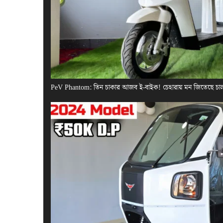
PeV Phantom: তিন চাকার আজব ই-বাইক! চেহারায় মন জিতেছে চা