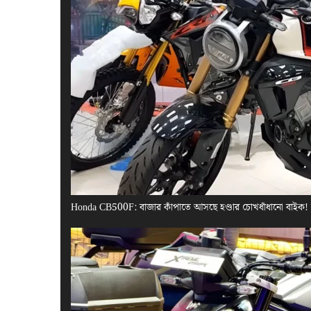
Honda CB500F: বাজার কাঁপাতে আসছে হণ্ডার চোখধাঁধানো বাইক!